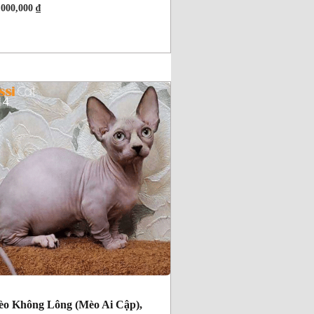
,000,000
₫
o Không Lông (Mèo Ai Cập),