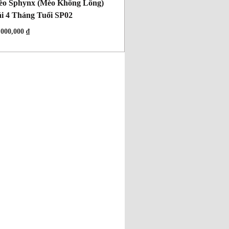
o Sphynx (Mèo Không Lông)
i 4 Tháng Tuổi SP02
,000,000
₫