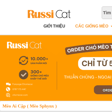
GIỚI THIỆU
CÁC GIỐNG MÈO
Mèo Ai Cập ( Mèo Sphynx )