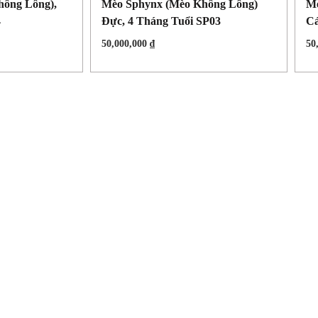
ông Lông),
Mèo Sphynx (mèo Không Lông)
Mè
4
Đực, 4 Tháng Tuổi SP03
Cá
50,000,000
₫
50