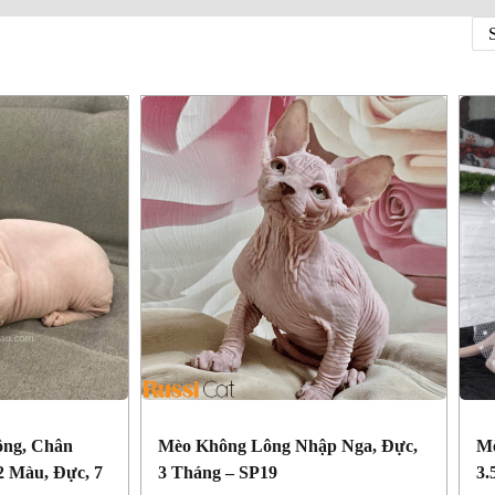
ông, Chân
Mèo Không Lông Nhập Nga, Đực,
Mè
2 Màu, Đực, 7
3 Tháng – SP19
3.