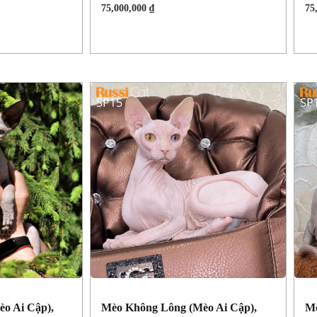
75,000,000
₫
75
o Ai Cập),
Mèo Không Lông (Mèo Ai Cập),
Mè