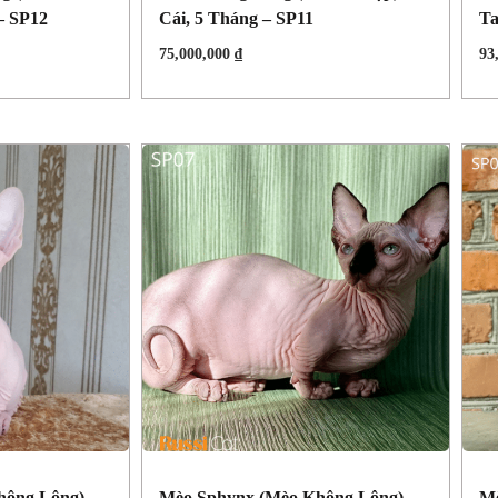
– SP12
Cái, 5 Tháng – SP11
Ta
75,000,000
₫
93
ông Lông),
Mèo Sphynx (mèo Không Lông),
Mè