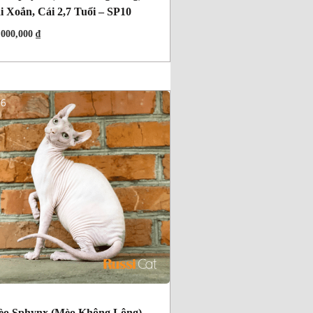
i Xoắn, Cái 2,7 Tuổi – SP10
,000,000
₫
o Sphynx (mèo Không Lông),