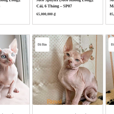
8
Cái, 6 Tháng – SP07
Mắ
65,000,000
₫
85
Đã Bán
Đã