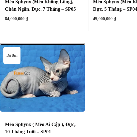
Mèo Sphynx (mèo Không Lông),
Mèo Sphynx (mèo Kh
Chân Ngắn, Đực, 7 Tháng – SP05
Đực, 5 Tháng – SP0
84,000,000
₫
45,000,000
₫
Đã Bán
Mèo Sphynx ( Mèo Ai Cập ), Đực,
10 Tháng Tuổi – SP01