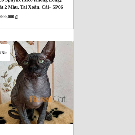
t 2 Màu, Tai Xoắn, Cái– SP06
,000,000
₫
 Bán