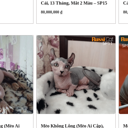
Cái, 13 Tháng, Mắt 2 Màu – SP15
Cá
80,000,000
₫
80
g (Mèo Ai
Mèo Không Lông (mèo Ai Cập),
Mè