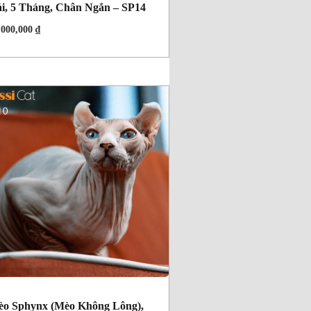
i, 5 Tháng, Chân Ngắn – SP14
,000,000
₫
o Sphynx (Mèo Không Lông),