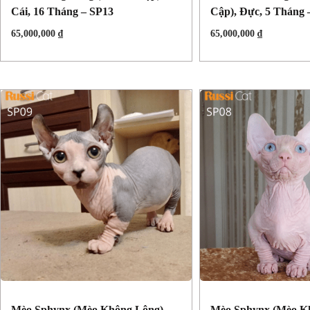
Cái, 16 Tháng – SP13
Cập), Đực, 5 Tháng 
65,000,000
₫
65,000,000
₫
Mèo Sphynx (mèo Không Lông),
Mèo Sphynx (mèo Kh