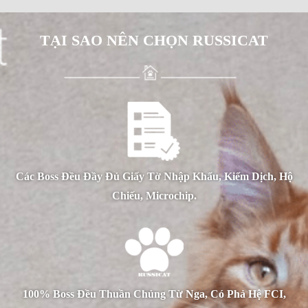
TẠI SAO NÊN CHỌN RUSSICAT
Các Boss Đều Đầy Đủ Giấy Tờ Nhập Khẩu, Kiểm Dịch, Hộ
Chiếu, Microchip.
100% Boss Đều Thuần Chủng Từ Nga, Có Phả Hệ FCI,