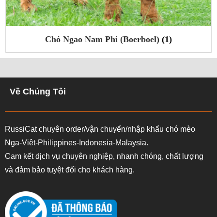
)
Chó Mới Nhất
(86)
Về Chúng Tôi
RussiCat chuyên order/vận chuyển/nhập khẩu chó mèo
Nga-Việt-Philippines-Indonesia-Malaysia.
Cam kết dịch vụ chuyên nghiệp, nhanh chóng, chất lượng
và đảm bảo tuyệt đối cho khách hàng.