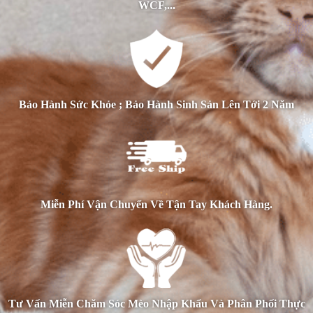
WCF,...
Bảo Hành Sức Khỏe ; Bảo Hành Sinh Sản Lên Tới 2 Năm
Miễn Phí Vận Chuyển Về Tận Tay Khách Hàng.
Tư Vấn Miễn Chăm Sóc Mèo Nhập Khẩu Và Phân Phối Thực