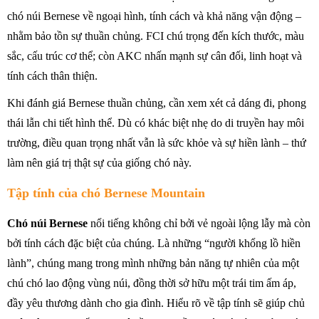
chó núi Bernese về ngoại hình, tính cách và khả năng vận động –
nhằm bảo tồn sự thuần chủng. FCI chú trọng đến kích thước, màu
sắc, cấu trúc cơ thể; còn AKC nhấn mạnh sự cân đối, linh hoạt và
tính cách thân thiện.
Khi đánh giá Bernese thuần chủng, cần xem xét cả dáng đi, phong
thái lẫn chi tiết hình thể. Dù có khác biệt nhẹ do di truyền hay môi
trường, điều quan trọng nhất vẫn là sức khỏe và sự hiền lành – thứ
làm nên giá trị thật sự của giống chó này.
Tập tính của chó Bernese Mountain
Chó núi Bernese
nổi tiếng không chỉ bởi vẻ ngoài lộng lẫy mà còn
bởi tính cách đặc biệt của chúng. Là những “người khổng lồ hiền
lành”, chúng mang trong mình những bản năng tự nhiên của một
chú chó lao động vùng núi, đồng thời sở hữu một trái tim ấm áp,
đầy yêu thương dành cho gia đình. Hiểu rõ về tập tính sẽ giúp chủ