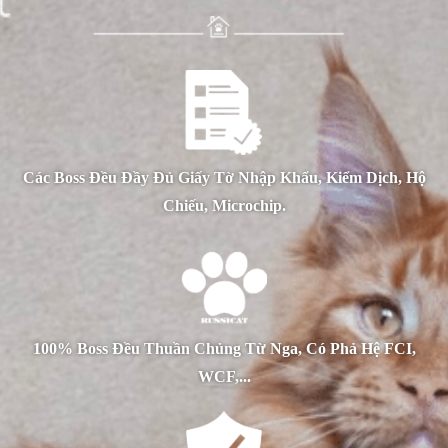
Các Boss Đều Đầy Đủ Giấy Tờ Nhập Khẩu, Kiểm Dịch, Hộ
Chiếu, Microchip.
100% Boss Đều Thuần Chủng Từ Nga, Có Phả Hệ FCI,
WCF,...