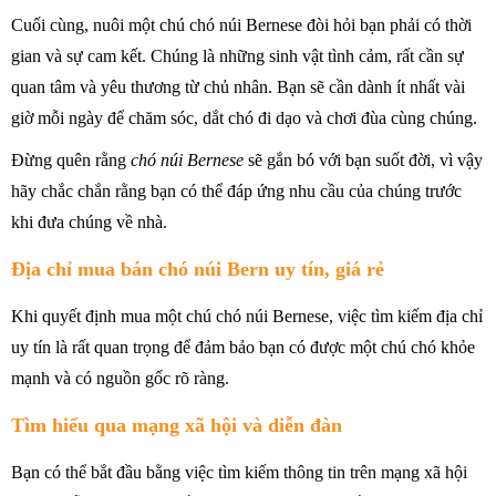
Cuối cùng, nuôi một chú chó núi Bernese đòi hỏi bạn phải có thời
gian và sự cam kết. Chúng là những sinh vật tình cảm, rất cần sự
quan tâm và yêu thương từ chủ nhân. Bạn sẽ cần dành ít nhất vài
giờ mỗi ngày để chăm sóc, dắt chó đi dạo và chơi đùa cùng chúng.
Đừng quên rằng
chó núi Bernese
sẽ gắn bó với bạn suốt đời, vì vậy
hãy chắc chắn rằng bạn có thể đáp ứng nhu cầu của chúng trước
khi đưa chúng về nhà.
Địa chỉ mua bán chó núi Bern uy tín, giá rẻ
Khi quyết định mua một chú chó núi Bernese, việc tìm kiếm địa chỉ
uy tín là rất quan trọng để đảm bảo bạn có được một chú chó khỏe
mạnh và có nguồn gốc rõ ràng.
Tìm hiểu qua mạng xã hội và diễn đàn
Bạn có thể bắt đầu bằng việc tìm kiếm thông tin trên mạng xã hội