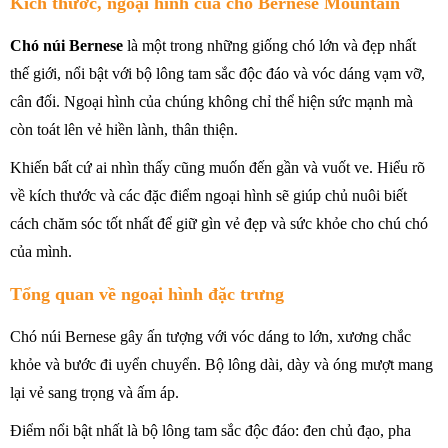
Kích thước, ngoại hình của chó Bernese Mountain
Chó núi Bernese
là một trong những giống chó lớn và đẹp nhất
thế giới, nổi bật với bộ lông tam sắc độc đáo và vóc dáng vạm vỡ,
cân đối. Ngoại hình của chúng không chỉ thể hiện sức mạnh mà
còn toát lên vẻ hiền lành, thân thiện.
Khiến bất cứ ai nhìn thấy cũng muốn đến gần và vuốt ve. Hiểu rõ
về kích thước và các đặc điểm ngoại hình sẽ giúp chủ nuôi biết
cách chăm sóc tốt nhất để giữ gìn vẻ đẹp và sức khỏe cho chú chó
của mình.
Tổng quan về ngoại hình đặc trưng
Chó núi Bernese gây ấn tượng với vóc dáng to lớn, xương chắc
khỏe và bước đi uyển chuyển. Bộ lông dài, dày và óng mượt mang
lại vẻ sang trọng và ấm áp.
Điểm nổi bật nhất là bộ lông tam sắc độc đáo: đen chủ đạo, pha