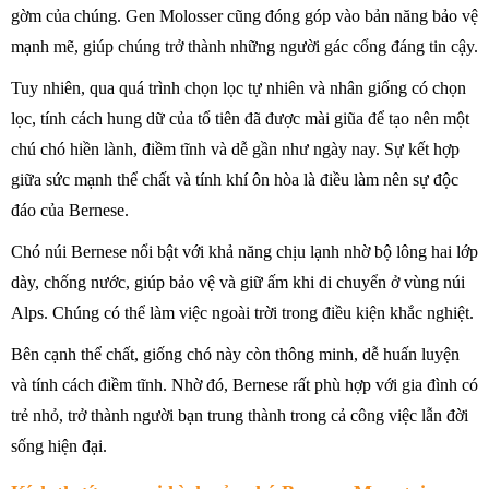
gờm của chúng. Gen Molosser cũng đóng góp vào bản năng bảo vệ
mạnh mẽ, giúp chúng trở thành những người gác cổng đáng tin cậy.
Tuy nhiên, qua quá trình chọn lọc tự nhiên và nhân giống có chọn
lọc, tính cách hung dữ của tổ tiên đã được mài giũa để tạo nên một
chú chó hiền lành, điềm tĩnh và dễ gần như ngày nay. Sự kết hợp
giữa sức mạnh thể chất và tính khí ôn hòa là điều làm nên sự độc
đáo của Bernese.
Chó núi Bernese nổi bật với khả năng chịu lạnh nhờ bộ lông hai lớp
dày, chống nước, giúp bảo vệ và giữ ấm khi di chuyển ở vùng núi
Alps. Chúng có thể làm việc ngoài trời trong điều kiện khắc nghiệt.
Bên cạnh thể chất, giống chó này còn thông minh, dễ huấn luyện
và tính cách điềm tĩnh. Nhờ đó, Bernese rất phù hợp với gia đình có
trẻ nhỏ, trở thành người bạn trung thành trong cả công việc lẫn đời
sống hiện đại.