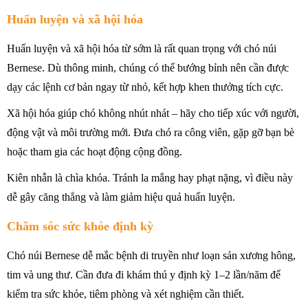
Huấn luyện và xã hội hóa
Huấn luyện và xã hội hóa từ sớm là rất quan trọng với chó núi
Bernese. Dù thông minh, chúng có thể bướng bỉnh nên cần được
dạy các lệnh cơ bản ngay từ nhỏ, kết hợp khen thưởng tích cực.
Xã hội hóa giúp chó không nhút nhát – hãy cho tiếp xúc với người,
động vật và môi trường mới. Đưa chó ra công viên, gặp gỡ bạn bè
hoặc tham gia các hoạt động cộng đồng.
Kiên nhẫn là chìa khóa. Tránh la mắng hay phạt nặng, vì điều này
dễ gây căng thẳng và làm giảm hiệu quả huấn luyện.
Chăm sóc sức khỏe định kỳ
Chó núi Bernese dễ mắc bệnh di truyền như loạn sản xương hông,
tim và ung thư. Cần đưa đi khám thú y định kỳ 1–2 lần/năm để
kiểm tra sức khỏe, tiêm phòng và xét nghiệm cần thiết.