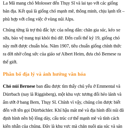
La Mã mang chó Molosser đến Thụy Sĩ và lai tạo với các giống
bản địa. Kết quả là giống chó mạnh mẽ, thông minh, chịu lạnh tốt –
phù hợp với công việc ở vùng núi Alps.
Chúng từng là trợ thủ đắc lực của nông dân: chăn gia súc, kéo xe
sữa, bảo vệ trang trại khỏi thú dữ. Đến cuối thế kỷ 19, giống chó
này mới được chuẩn hóa. Năm 1907, tiêu chuẩn giống chính thức
ra đời nhờ công sức của giáo sư Albert Heim, đưa chó Bernese ra
thế giới.
Phân bố địa lý và ảnh hưởng văn hóa
Chó núi Bernese
ban đầu được tìm thấy chủ yếu ở Emmental và
Dürrbach (nay là Riggisberg), một khu vực tương đối hẻo lánh và
ẩm ướt ở bang Bern, Thụy Sĩ. Chính vì vậy, chúng còn được biết
đến với tên gọi Dürrbächler. Khí hậu mát mẻ và địa hình đồi núi đã
định hình nên bộ lông dày, cấu trúc cơ thể mạnh mẽ và tính cách
kiên nhẫn của chúng. Đây là khu vực mà chăn nuôi gia súc và sản