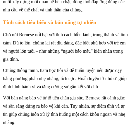
nuôi xây dựng mối quan hệ bền chặt, đồng thời đáp ứng đúng các
nhu cầu về thể chất và tinh thần của chúng.
Tính cách tiêu biểu và bản năng tự nhiên
Chó núi Bernese nổi bật với tính cách hiền lành, trung thành và tình
cảm. Dù to lớn, chúng lại rất dịu dàng, đặc biệt phù hợp với trẻ em
và người lớn tuổi – như những “người bảo mẫu” kiên nhẫn trong
gia đình.
Chúng thông minh, ham học hỏi và dễ huấn luyện nếu được dạy
bằng phương pháp nhẹ nhàng, tích cực. Huấn luyện từ nhỏ sẽ giúp
định hình hành vi và tăng cường sự gắn kết với chủ.
Với bản năng bảo vệ từ tổ tiên chăn gia súc, Bernese rất cảnh giác
và sẵn sàng đứng ra bảo vệ khi cần. Tuy nhiên, sự điềm tĩnh và tự
tin giúp chúng luôn xử lý tình huống một cách khôn ngoan và nhẹ
nhàng.