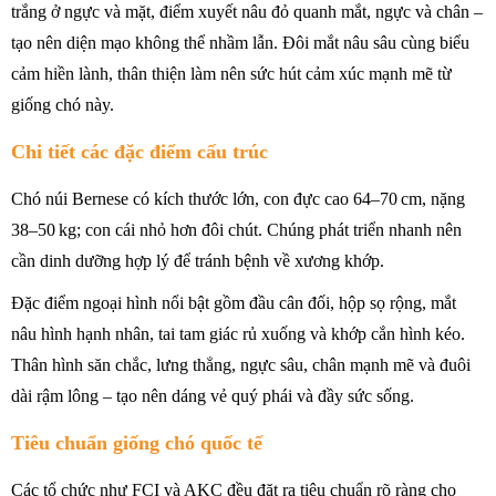
trắng ở ngực và mặt, điểm xuyết nâu đỏ quanh mắt, ngực và chân –
tạo nên diện mạo không thể nhầm lẫn. Đôi mắt nâu sâu cùng biểu
cảm hiền lành, thân thiện làm nên sức hút cảm xúc mạnh mẽ từ
giống chó này.
Chi tiết các đặc điểm cấu trúc
Chó núi Bernese có kích thước lớn, con đực cao 64–70 cm, nặng
38–50 kg; con cái nhỏ hơn đôi chút. Chúng phát triển nhanh nên
cần dinh dưỡng hợp lý để tránh bệnh về xương khớp.
Đặc điểm ngoại hình nổi bật gồm đầu cân đối, hộp sọ rộng, mắt
nâu hình hạnh nhân, tai tam giác rủ xuống và khớp cắn hình kéo.
Thân hình săn chắc, lưng thẳng, ngực sâu, chân mạnh mẽ và đuôi
dài rậm lông – tạo nên dáng vẻ quý phái và đầy sức sống.
Tiêu chuẩn giống chó quốc tế
Các tổ chức như FCI và AKC đều đặt ra tiêu chuẩn rõ ràng cho