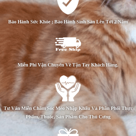
Bảo Hành Sức Khỏe ; Bảo Hành Sinh Sản Lên Tới 2 Năm
Miễn Phí Vận Chuyển Về Tận Tay Khách Hàng.
Tư Vấn Miễn Chăm Sóc Mèo Nhập Khẩu Và Phân Phối Thực
Phẩm, Thuốc, Sản Phẩm Cho Thú Cưng