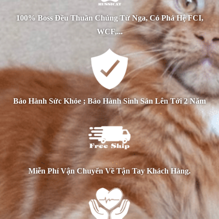
100% Boss Đều Thuần Chủng Từ Nga, Có Phả Hệ FCI,
WCF,...
Bảo Hành Sức Khỏe ; Bảo Hành Sinh Sản Lên Tới 2 Năm
Miễn Phí Vận Chuyển Về Tận Tay Khách Hàng.