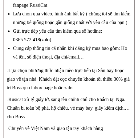
fanpage
RussiCat
Lựa chọn qua video, hình ảnh bất kỳ ( chúng tôi sẽ tìm kiếm
những bé giống hoặc gần giống nhất với yêu cầu của bạn )
Gửi trực tiếp yêu cầu tìm kiếm qua số hotline:
0365.572.418(zalo)
Cung cấp thông tin cá nhân khi đăng ký mua bao gồm: Họ
và tên, số điện thoại, địa chỉ/email…
-Lựa chọn phương thức nhận mèo trực tiếp tại Sân bay hoặc
giao về tận nhà. Khách đặt cọc chuyển khoản tối thiểu 30% giá
trị Boss qua inbox page hoặc zalo
-Rusicat xử lý giấy tờ, sang tên chính chủ cho khách tại Nga.
Chuẩn bị toàn bộ phả, hộ chiếu, vé máy bay, giấy kiểm dịch,…
cho Boss
-Chuyển về Việt Nam và giao tận tay khách hàng