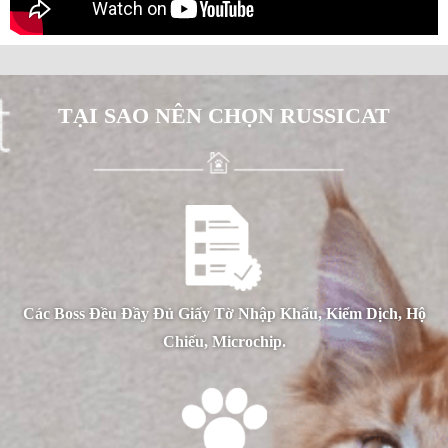
TẠI SAO NÊN CHỌN RUSSICAT
Các Boss Đều Đầy Đủ Giấy Tờ Nhập Khẩu, Kiểm Dịch, Hộ
Chiếu, Microchip.