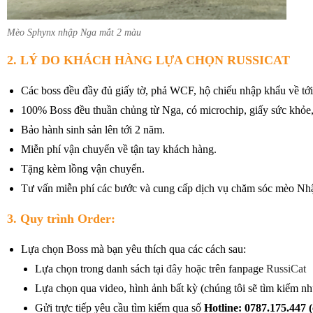
Mèo Sphynx nhập Nga mắt 2 màu
2. LÝ DO KHÁCH HÀNG LỰA CHỌN RUSSICAT
Các boss đều đầy đủ giấy tờ, phả WCF, hộ chiếu nhập khẩu về tới
100% Boss đều thuần chủng từ Nga, có microchip, giấy sức khỏe,
Bảo hành sinh sản lên tới 2 năm.
Miễn phí vận chuyển về tận tay khách hàng.
Tặng kèm lồng vận chuyển.
Tư vấn miễn phí các bước và cung cấp dịch vụ chăm sóc mèo Nh
3. Quy trình Order:
Lựa chọn Boss mà bạn yêu thích qua các cách sau:
Lựa chọn trong danh sách tại
đây
hoặc trên fanpage
RussiCat
Lựa chọn qua video, hình ảnh bất kỳ (chúng tôi sẽ tìm kiếm n
Gửi trực tiếp yêu cầu tìm kiếm qua số
Hotline: 0787.175.447 (