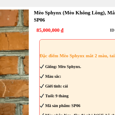
Mèo Sphynx (mèo Không Lông), Mắt
SP06
85,000,000
₫
ID
Đặc điểm Mèo Sphynx mắt 2 màu, tai
Giống: Mèo Sphynx.
Màu sắc:
Giới tính: cái
Tuổi: 9 tháng
Mã sản phẩm: SP06