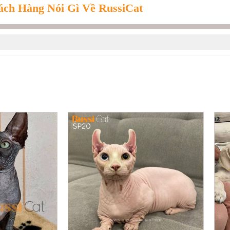
ch Hàng Nói Gì Về RussiCat