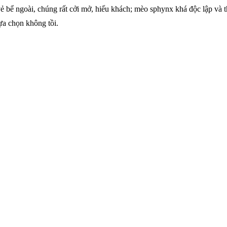
ẻ bể ngoài, chúng rất cởi mở, hiếu khách; mèo sphynx khá độc lập và t
ựa chọn không tồi.