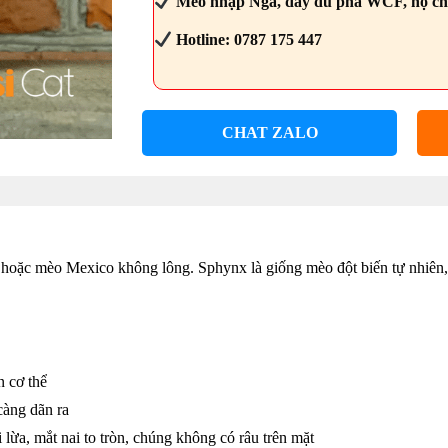
Mèo nhập Nga, đầy đủ phả WCF, hộ chi
Hotline: 0787 175 447
CHAT ZALO
oặc mèo Mexico không lông. Sphynx là giống mèo đột biến tự nhiên,
n cơ thể
càng dãn ra
lừa, mắt nai to tròn, chúng không có râu trên mặt