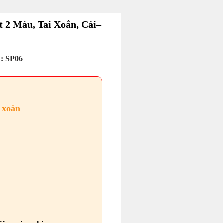
 2 Màu, Tai Xoắn, Cái–
 :
SP06
 xoắn