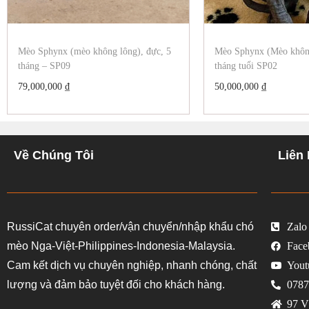
Mèo Sphynx (mèo không lông), đực, 5
Mèo Sphynx (Mèo không
tháng – SP09
tháng tuổi SP02
79,000,000
₫
50,000,000
₫
Về Chúng Tôi
Liên
RussiCat chuyên order/vận chuyển/nhập khẩu chó
Zalo
mèo Nga-Việt-Philippines-Indonesia-Malaysia.
Face
Cam kết dịch vụ chuyên nghiệp, nhanh chóng, chất
Yout
lượng và đảm bảo tuyệt đối cho khách hàng.
0787
97 V