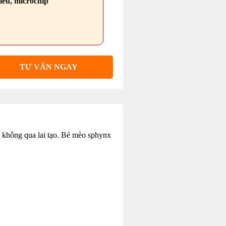
ếu, microchip
TƯ VẤN NGAY
 không qua lai tạo. Bé mèo sphynx