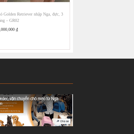
ó Golden Retriever nhập Nga, đực, 3
áng – GR02
,000,000
₫