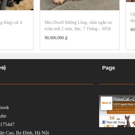
Ch
th
 lông) cái 4
Mèo Dwelf Không Lông, chân ngắn tai
xoắn mắt 2 màu, đực, 7 Tháng – SP20
60
90,000,000
₫
 Hệ
Page
book
ube
175447
ăn Cao, Ba Đình, Hà Nội