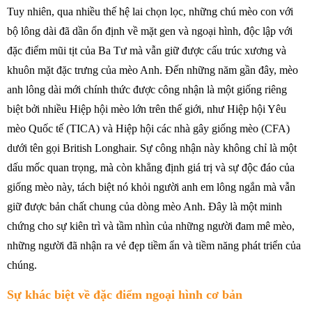
Tuy nhiên, qua nhiều thế hệ lai chọn lọc, những chú mèo con với
bộ lông dài đã dần ổn định về mặt gen và ngoại hình, độc lập với
đặc điểm mũi tịt của Ba Tư mà vẫn giữ được cấu trúc xương và
khuôn mặt đặc trưng của mèo Anh. Đến những năm gần đây, mèo
anh lông dài mới chính thức được công nhận là một giống riêng
biệt bởi nhiều Hiệp hội mèo lớn trên thế giới, như Hiệp hội Yêu
mèo Quốc tế (TICA) và Hiệp hội các nhà gây giống mèo (CFA)
dưới tên gọi British Longhair. Sự công nhận này không chỉ là một
dấu mốc quan trọng, mà còn khẳng định giá trị và sự độc đáo của
giống mèo này, tách biệt nó khỏi người anh em lông ngắn mà vẫn
giữ được bản chất chung của dòng mèo Anh. Đây là một minh
chứng cho sự kiên trì và tầm nhìn của những người đam mê mèo,
những người đã nhận ra vẻ đẹp tiềm ẩn và tiềm năng phát triển của
chúng.
Sự khác biệt về đặc điểm ngoại hình cơ bản