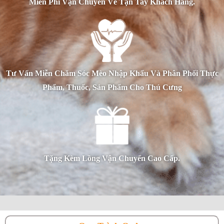
Miễn Phí Vận Chuyển Về Tận Tay Khách Hàng.
Tư Vấn Miễn Chăm Sóc Mèo Nhập Khẩu Và Phân Phối Thực
Phẩm, Thuốc, Sản Phẩm Cho Thú Cưng
Tặng Kèm Lồng Vận Chuyển Cao Cấp.