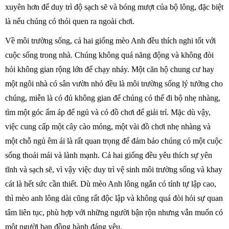
xuyên hơn để duy trì độ sạch sẽ và bóng mượt của bộ lông, đặc biệt
là nếu chúng có thói quen ra ngoài chơi.
Về môi trường sống, cả hai giống mèo Anh đều thích nghi tốt với
cuộc sống trong nhà. Chúng không quá năng động và không đòi
hỏi không gian rộng lớn để chạy nhảy. Một căn hộ chung cư hay
một ngôi nhà có sân vườn nhỏ đều là môi trường sống lý tưởng cho
chúng, miễn là có đủ không gian để chúng có thể đi bộ nhẹ nhàng,
tìm một góc ấm áp để ngủ và có đồ chơi để giải trí. Mặc dù vậy,
việc cung cấp một cây cào móng, một vài đồ chơi nhẹ nhàng và
một chỗ ngủ êm ái là rất quan trọng để đảm bảo chúng có một cuộc
sống thoải mái và lành mạnh. Cả hai giống đều yêu thích sự yên
tĩnh và sạch sẽ, vì vậy việc duy trì vệ sinh môi trường sống và khay
cát là hết sức cần thiết. Dù mèo Anh lông ngắn có tính tự lập cao,
thì mèo anh lông dài cũng rất độc lập và không quá đòi hỏi sự quan
tâm liên tục, phù hợp với những người bận rộn nhưng vẫn muốn có
một người bạn đồng hành đáng yêu.