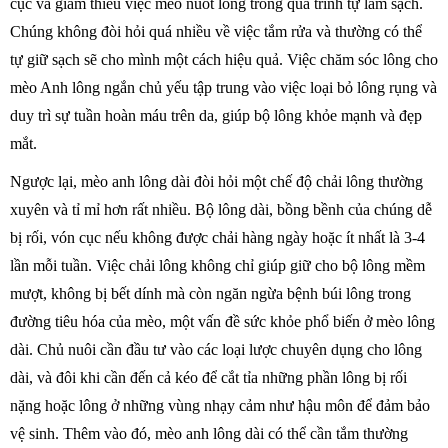
cục và giảm thiểu việc mèo nuốt lông trong quá trình tự làm sạch.
Chúng không đòi hỏi quá nhiều về việc tắm rửa và thường có thể
tự giữ sạch sẽ cho mình một cách hiệu quả. Việc chăm sóc lông cho
mèo Anh lông ngắn chủ yếu tập trung vào việc loại bỏ lông rụng và
duy trì sự tuần hoàn máu trên da, giúp bộ lông khỏe mạnh và đẹp
mắt.
Ngược lại, mèo anh lông dài đòi hỏi một chế độ chải lông thường
xuyên và tỉ mỉ hơn rất nhiều. Bộ lông dài, bồng bềnh của chúng dễ
bị rối, vón cục nếu không được chải hàng ngày hoặc ít nhất là 3-4
lần mỗi tuần. Việc chải lông không chỉ giúp giữ cho bộ lông mềm
mượt, không bị bết dính mà còn ngăn ngừa bệnh búi lông trong
đường tiêu hóa của mèo, một vấn đề sức khỏe phổ biến ở mèo lông
dài. Chủ nuôi cần đầu tư vào các loại lược chuyên dụng cho lông
dài, và đôi khi cần đến cả kéo để cắt tỉa những phần lông bị rối
nặng hoặc lông ở những vùng nhạy cảm như hậu môn để đảm bảo
vệ sinh. Thêm vào đó, mèo anh lông dài có thể cần tắm thường