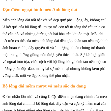
Đặc điểm ngoại hình mèo Anh lông dài
Mèo anh lông dài nổi bật với vẻ đẹp quý phái, lộng lẫy, không chỉ
là kết quả của bộ lông dài mượt mà còn tới từ tổng thể cấu trúc cơ
thể cân đối và những đường nét hài hòa trên khuôn mặt. Mỗi chi
tiết trên cơ thể của mèo anh lông dài đều góp phần tạo nên một hình
ảnh hoàn chỉnh, đầy quyến rũ và ấn tượng, khiến chúng trở thành
một trong những giống mèo được yêu thích nhất. Sự kết hợp giữa
vẻ ngoài tròn trịa, chắc nịch với bộ lông bồng bềnh tạo nên một sự
tương phản độc đáo, mang lại sự mềm mại nhưng không kém phần
vững chãi, một vẻ đẹp không thể phủ nhận.
Bộ lông dài mềm mượt và màu sắc đa dạng
Điểm nhấn lớn nhất và cũng là đặc điểm nhận dạng chính của mèo
anh lông dài chính là bộ lông dài, dày dặn và cực kỳ mềm mại của
chúng. Không giống như lông của mèo Ba Tư thường rất dài và