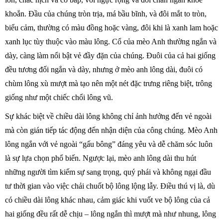
khoắn. Đầu của chúng tròn trịa, má bầu bĩnh, và đôi mắt to tròn,
biểu cảm, thường có màu đồng hoặc vàng, đôi khi là xanh lam hoặc
xanh lục tùy thuộc vào màu lông. Cổ của mèo Anh thường ngắn và
dày, càng làm nổi bật vẻ đầy đặn của chúng. Đuôi của cả hai giống
đều tương đối ngắn và dày, nhưng ở mèo anh lông dài, đuôi có
chùm lông xù mượt mà tạo nên một nét đặc trưng riêng biệt, trông
giống như một chiếc chổi lông vũ.
Sự khác biệt về chiều dài lông không chỉ ảnh hưởng đến vẻ ngoài
mà còn gián tiếp tác động đến nhận diện của công chúng. Mèo Anh
lông ngắn với vẻ ngoài “gấu bông” đáng yêu và dễ chăm sóc luôn
là sự lựa chọn phổ biến. Ngược lại, mèo anh lông dài thu hút
những người tìm kiếm sự sang trọng, quý phái và không ngại đầu
tư thời gian vào việc chải chuốt bộ lông lộng lẫy. Điều thú vị là, dù
có chiều dài lông khác nhau, cảm giác khi vuốt ve bộ lông của cả
hai giống đều rất dễ chịu – lông ngắn thì mượt mà như nhung, lông