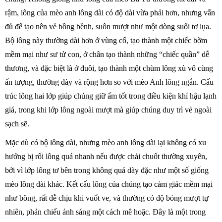
rậm, lông của mèo anh lông dài có độ dài vừa phải hơn, nhưng vẫn
đủ để tạo nên vẻ bồng bềnh, suôn mượt như một dòng suối tơ lụa.
Bộ lông này thường dài hơn ở vùng cổ, tạo thành một chiếc bờm
mềm mại như sư tử con, ở chân tạo thành những “chiếc quần” dễ
thương, và đặc biệt là ở đuôi, tạo thành một chùm lông xù vô cùng
ấn tượng, thường dày và rộng hơn so với mèo Anh lông ngắn. Cấu
trúc lông hai lớp giúp chúng giữ ấm tốt trong điều kiện khí hậu lạnh
giá, trong khi lớp lông ngoài mượt mà giúp chúng duy trì vẻ ngoài
sạch sẽ.
Mặc dù có bộ lông dài, nhưng mèo anh lông dài lại không có xu
hướng bị rối lông quá nhanh nếu được chải chuốt thường xuyên,
bởi vì lớp lông tơ bên trong không quá dày đặc như một số giống
mèo lông dài khác. Kết cấu lông của chúng tạo cảm giác mềm mại
như bông, rất dễ chịu khi vuốt ve, và thường có độ bóng mượt tự
nhiên, phản chiếu ánh sáng một cách mê hoặc. Đây là một trong