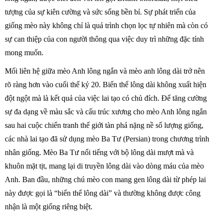
tượng của sự kiên cường và sức sống bền bỉ. Sự phát triển của
giống mèo này không chỉ là quá trình chọn lọc tự nhiên mà còn có
sự can thiệp của con người thông qua việc duy trì những đặc tính
mong muốn.
Mối liên hệ giữa mèo Anh lông ngắn và mèo anh lông dài trở nên
rõ ràng hơn vào cuối thế kỷ 20. Biến thể lông dài không xuất hiện
đột ngột mà là kết quả của việc lai tạo có chủ đích. Để tăng cường
sự đa dạng về màu sắc và cấu trúc xương cho mèo Anh lông ngắn
sau hai cuộc chiến tranh thế giới tàn phá nặng nề số lượng giống,
các nhà lai tạo đã sử dụng mèo Ba Tư (Persian) trong chương trình
nhân giống. Mèo Ba Tư nổi tiếng với bộ lông dài mượt mà và
khuôn mặt tịt, mang lại di truyền lông dài vào dòng máu của mèo
Anh. Ban đầu, những chú mèo con mang gen lông dài từ phép lai
này được gọi là “biến thể lông dài” và thường không được công
nhận là một giống riêng biệt.