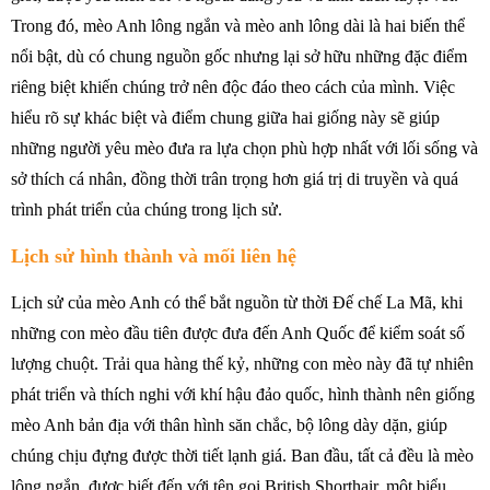
Trong đó, mèo Anh lông ngắn và mèo anh lông dài là hai biến thể
nổi bật, dù có chung nguồn gốc nhưng lại sở hữu những đặc điểm
riêng biệt khiến chúng trở nên độc đáo theo cách của mình. Việc
hiểu rõ sự khác biệt và điểm chung giữa hai giống này sẽ giúp
những người yêu mèo đưa ra lựa chọn phù hợp nhất với lối sống và
sở thích cá nhân, đồng thời trân trọng hơn giá trị di truyền và quá
trình phát triển của chúng trong lịch sử.
Lịch sử hình thành và mối liên hệ
Lịch sử của mèo Anh có thể bắt nguồn từ thời Đế chế La Mã, khi
những con mèo đầu tiên được đưa đến Anh Quốc để kiểm soát số
lượng chuột. Trải qua hàng thế kỷ, những con mèo này đã tự nhiên
phát triển và thích nghi với khí hậu đảo quốc, hình thành nên giống
mèo Anh bản địa với thân hình săn chắc, bộ lông dày dặn, giúp
chúng chịu đựng được thời tiết lạnh giá. Ban đầu, tất cả đều là mèo
lông ngắn, được biết đến với tên gọi British Shorthair, một biểu