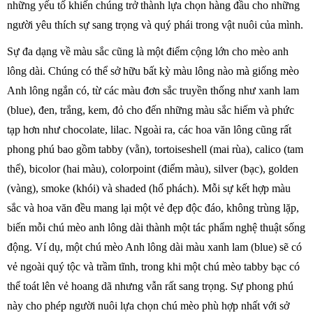
những yếu tố khiến chúng trở thành lựa chọn hàng đầu cho những
người yêu thích sự sang trọng và quý phái trong vật nuôi của mình.
Sự đa dạng về màu sắc cũng là một điểm cộng lớn cho mèo anh
lông dài. Chúng có thể sở hữu bất kỳ màu lông nào mà giống mèo
Anh lông ngắn có, từ các màu đơn sắc truyền thống như xanh lam
(blue), đen, trắng, kem, đỏ cho đến những màu sắc hiếm và phức
tạp hơn như chocolate, lilac. Ngoài ra, các hoa văn lông cũng rất
phong phú bao gồm tabby (vằn), tortoiseshell (mai rùa), calico (tam
thể), bicolor (hai màu), colorpoint (điểm màu), silver (bạc), golden
(vàng), smoke (khói) và shaded (hổ phách). Mỗi sự kết hợp màu
sắc và hoa văn đều mang lại một vẻ đẹp độc đáo, không trùng lặp,
biến mỗi chú mèo anh lông dài thành một tác phẩm nghệ thuật sống
động. Ví dụ, một chú mèo Anh lông dài màu xanh lam (blue) sẽ có
vẻ ngoài quý tộc và trầm tĩnh, trong khi một chú mèo tabby bạc có
thể toát lên vẻ hoang dã nhưng vẫn rất sang trọng. Sự phong phú
này cho phép người nuôi lựa chọn chú mèo phù hợp nhất với sở