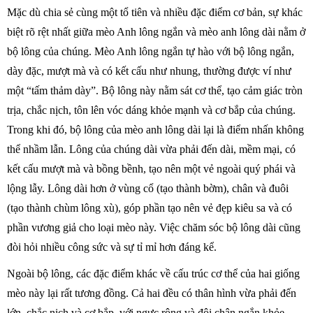
Mặc dù chia sẻ cùng một tổ tiên và nhiều đặc điểm cơ bản, sự khác
biệt rõ rệt nhất giữa mèo Anh lông ngắn và mèo anh lông dài nằm ở
bộ lông của chúng. Mèo Anh lông ngắn tự hào với bộ lông ngắn,
dày đặc, mượt mà và có kết cấu như nhung, thường được ví như
một “tấm thảm dày”. Bộ lông này nằm sát cơ thể, tạo cảm giác tròn
trịa, chắc nịch, tôn lên vóc dáng khỏe mạnh và cơ bắp của chúng.
Trong khi đó, bộ lông của mèo anh lông dài lại là điểm nhấn không
thể nhầm lẫn. Lông của chúng dài vừa phải đến dài, mềm mại, có
kết cấu mượt mà và bồng bềnh, tạo nên một vẻ ngoài quý phái và
lộng lẫy. Lông dài hơn ở vùng cổ (tạo thành bờm), chân và đuôi
(tạo thành chùm lông xù), góp phần tạo nên vẻ đẹp kiêu sa và có
phần vương giả cho loại mèo này. Việc chăm sóc bộ lông dài cũng
đòi hỏi nhiều công sức và sự tỉ mỉ hơn đáng kể.
Ngoài bộ lông, các đặc điểm khác về cấu trúc cơ thể của hai giống
mèo này lại rất tương đồng. Cả hai đều có thân hình vừa phải đến
lớn, chắc nịch và cơ bắp, với ngực rộng và đôi chân ngắn khỏe