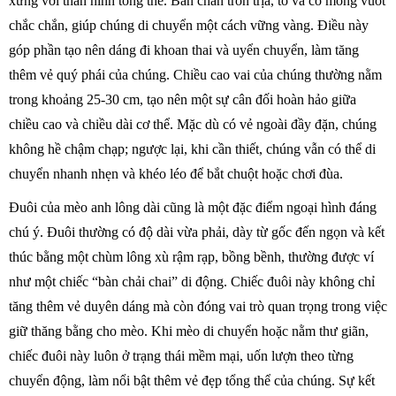
xứng với thân hình tổng thể. Bàn chân tròn trịa, to và có móng vuốt
chắc chắn, giúp chúng di chuyển một cách vững vàng. Điều này
góp phần tạo nên dáng đi khoan thai và uyển chuyển, làm tăng
thêm vẻ quý phái của chúng. Chiều cao vai của chúng thường nằm
trong khoảng 25-30 cm, tạo nên một sự cân đối hoàn hảo giữa
chiều cao và chiều dài cơ thể. Mặc dù có vẻ ngoài đầy đặn, chúng
không hề chậm chạp; ngược lại, khi cần thiết, chúng vẫn có thể di
chuyển nhanh nhẹn và khéo léo để bắt chuột hoặc chơi đùa.
Đuôi của mèo anh lông dài cũng là một đặc điểm ngoại hình đáng
chú ý. Đuôi thường có độ dài vừa phải, dày từ gốc đến ngọn và kết
thúc bằng một chùm lông xù rậm rạp, bồng bềnh, thường được ví
như một chiếc “bàn chải chai” di động. Chiếc đuôi này không chỉ
tăng thêm vẻ duyên dáng mà còn đóng vai trò quan trọng trong việc
giữ thăng bằng cho mèo. Khi mèo di chuyển hoặc nằm thư giãn,
chiếc đuôi này luôn ở trạng thái mềm mại, uốn lượn theo từng
chuyển động, làm nổi bật thêm vẻ đẹp tổng thể của chúng. Sự kết