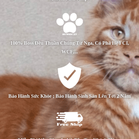
100% Boss Đều Thuần Chủng Từ Nga, Có Phả Hệ FCI,
WCF,...
Bảo Hành Sức Khỏe ; Bảo Hành Sinh Sản Lên Tới 2 Năm