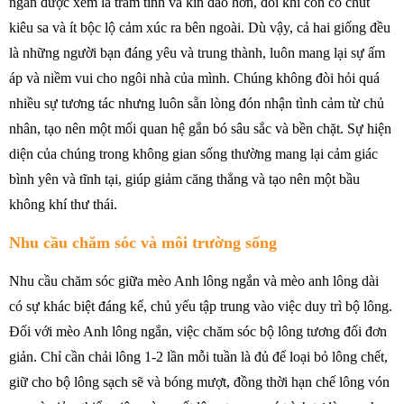
ngắn được xem là trầm tính và kín đáo hơn, đôi khi còn có chút
kiêu sa và ít bộc lộ cảm xúc ra bên ngoài. Dù vậy, cả hai giống đều
là những người bạn đáng yêu và trung thành, luôn mang lại sự ấm
áp và niềm vui cho ngôi nhà của mình. Chúng không đòi hỏi quá
nhiều sự tương tác nhưng luôn sẵn lòng đón nhận tình cảm từ chủ
nhân, tạo nên một mối quan hệ gắn bó sâu sắc và bền chặt. Sự hiện
diện của chúng trong không gian sống thường mang lại cảm giác
bình yên và tĩnh tại, giúp giảm căng thẳng và tạo nên một bầu
không khí thư thái.
Nhu cầu chăm sóc và môi trường sống
Nhu cầu chăm sóc giữa mèo Anh lông ngắn và mèo anh lông dài
có sự khác biệt đáng kể, chủ yếu tập trung vào việc duy trì bộ lông.
Đối với mèo Anh lông ngắn, việc chăm sóc bộ lông tương đối đơn
giản. Chỉ cần chải lông 1-2 lần mỗi tuần là đủ để loại bỏ lông chết,
giữ cho bộ lông sạch sẽ và bóng mượt, đồng thời hạn chế lông vón