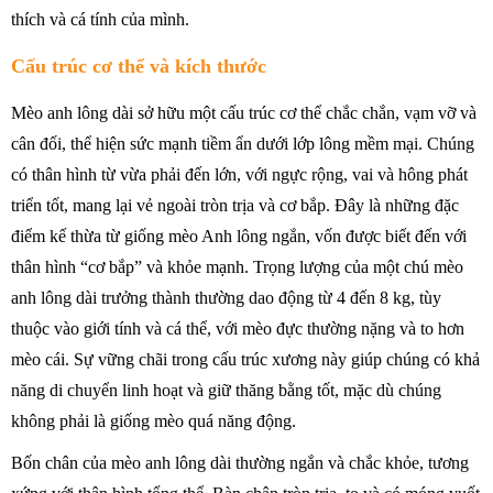
thích và cá tính của mình.
Cấu trúc cơ thể và kích thước
Mèo anh lông dài sở hữu một cấu trúc cơ thể chắc chắn, vạm vỡ và
cân đối, thể hiện sức mạnh tiềm ẩn dưới lớp lông mềm mại. Chúng
có thân hình từ vừa phải đến lớn, với ngực rộng, vai và hông phát
triển tốt, mang lại vẻ ngoài tròn trịa và cơ bắp. Đây là những đặc
điểm kế thừa từ giống mèo Anh lông ngắn, vốn được biết đến với
thân hình “cơ bắp” và khỏe mạnh. Trọng lượng của một chú mèo
anh lông dài trưởng thành thường dao động từ 4 đến 8 kg, tùy
thuộc vào giới tính và cá thể, với mèo đực thường nặng và to hơn
mèo cái. Sự vững chãi trong cấu trúc xương này giúp chúng có khả
năng di chuyển linh hoạt và giữ thăng bằng tốt, mặc dù chúng
không phải là giống mèo quá năng động.
Bốn chân của mèo anh lông dài thường ngắn và chắc khỏe, tương