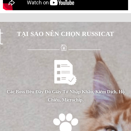
TẠI SAO NÊN CHỌN RUSSICAT
Các Boss Đều Đầy Đủ Giấy Tờ Nhập Khẩu, Kiểm Dịch, Hộ
Chiếu, Microchip.