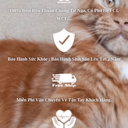
100% Boss Đều Thuần Chủng Từ Nga, Có Phả Hệ FCI,
WCF,...
Bảo Hành Sức Khỏe ; Bảo Hành Sinh Sản Lên Tới 2 Năm
Miễn Phí Vận Chuyển Về Tận Tay Khách Hàng.