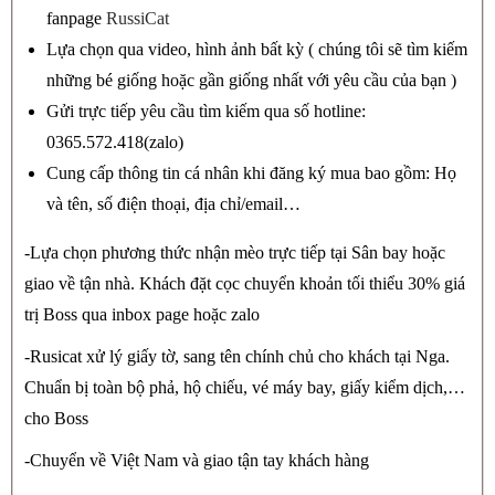
fanpage
RussiCat
Lựa chọn qua video, hình ảnh bất kỳ ( chúng tôi sẽ tìm kiếm
những bé giống hoặc gần giống nhất với yêu cầu của bạn )
Gửi trực tiếp yêu cầu tìm kiếm qua số hotline:
0365.572.418(zalo)
Cung cấp thông tin cá nhân khi đăng ký mua bao gồm: Họ
và tên, số điện thoại, địa chỉ/email…
-Lựa chọn phương thức nhận mèo trực tiếp tại Sân bay hoặc
giao về tận nhà. Khách đặt cọc chuyển khoản tối thiểu 30% giá
trị Boss qua inbox page hoặc zalo
-Rusicat xử lý giấy tờ, sang tên chính chủ cho khách tại Nga.
Chuẩn bị toàn bộ phả, hộ chiếu, vé máy bay, giấy kiểm dịch,…
cho Boss
-Chuyển về Việt Nam và giao tận tay khách hàng