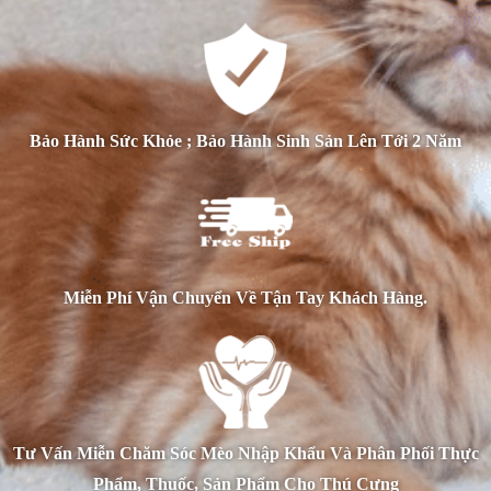
Bảo Hành Sức Khỏe ; Bảo Hành Sinh Sản Lên Tới 2 Năm
Miễn Phí Vận Chuyển Về Tận Tay Khách Hàng.
Tư Vấn Miễn Chăm Sóc Mèo Nhập Khẩu Và Phân Phối Thực
Phẩm, Thuốc, Sản Phẩm Cho Thú Cưng