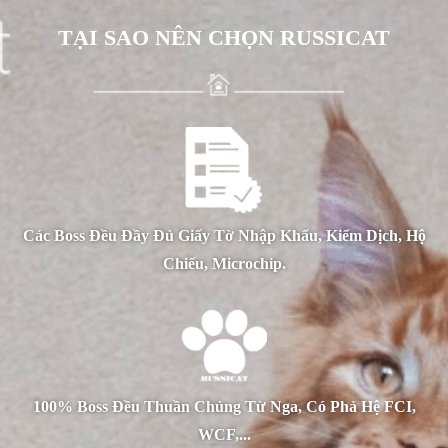
TẠI SAO NÊN CHỌN RUSSICAT
Các Boss Đều Đầy Đủ Giấy Tờ Nhập Khẩu, Kiểm Dịch, Hộ
Chiếu, Microchip.
100% Boss Đều Thuần Chủng Từ Nga, Có Phả Hệ FCI,
WCF,...