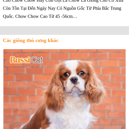
Chó Chow Chow Hay Còn Gọi Là Chow Là Giống Chó Cổ Xưa
Còn Tồn Tại Đến Ngày Nay Có Nguồn Gốc Từ Phía Bắc Trung
Quốc. Chow Chow Cao Từ 45 -56cm…
Các giống thú cưng khác