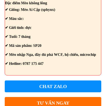
Đặc điểm Mèo không lông
✔ Giống: Mèo Ai Cập (sphynx)
✔ Màu sắc:
✔ Giới tính: đực
✔ Tuổi: 7 tháng
✔ Mã sản phẩm: SP20
✔ Mèo nhập Nga, đầy đủ phả WCF, hộ chiếu, microchip
✔ Hotline: 0787 175 447
CHAT ZALO
TƯ VẤN NGAY