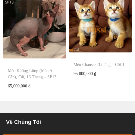
Mèo Chausie, 3 tháng – CS01
Mèo Không Lông (Mèo Ai
95,000,000
₫
Cập), Cái, 16 Tháng – SP13
65,000,000
₫
Về Chúng Tôi