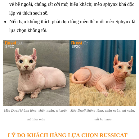
vẻ bể ngoài, chúng rất cởi mở, hiếu khách; mèo sphynx khá độc
lập và thích sạch sẽ.
Nếu bạn không thích phải dọn lông mèo thì nuôi mèo Sphynx là
lựa chọn không tồi.
Mèo Dwelf không lông, chân ngắn, tai xoắn,
Mèo Dwelf không lông, chân ngắn, tai xoắn,
mắt hai màu
mắt hai màu
LÝ DO KHÁCH HÀNG LỰA CHỌN RUSSICAT