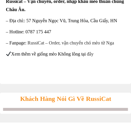
Russicat – Vận chuyển, order, nhập khẩu mèo thuần chủng
Châu Âu.
– Địa chỉ:: 57 Nguyễn Ngọc Vũ, Trung Hòa, Cầu Giấy, HN
– Hotline: 0787 175 447
– Fanpage:
RussiCat – Order, vận chuyển chó mèo từ Nga
Xem thêm về giống mèo Không lông tại
đây
Khách Hàng Nói Gì Về RussiCat