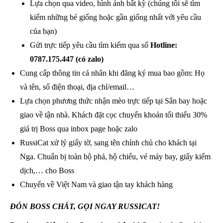
Lựa chọn qua video, hình ảnh bất kỳ (chúng tôi sẽ tìm
kiếm những bé giống hoặc gần giống nhất với yêu cầu
của bạn)
Gửi trực tiếp yêu cầu tìm kiếm qua số
Hotline:
0787.175.447 (có zalo)
Cung cấp thông tin cá nhân khi đăng ký mua bao gồm: Họ
và tên, số điện thoại, địa chỉ/email…
Lựa chọn phương thức nhận mèo trực tiếp tại Sân bay hoặc
giao về tận nhà. Khách đặt cọc chuyển khoản tối thiểu 30%
giá trị Boss qua inbox page hoặc zalo
RussiCat xử lý giấy tờ, sang tên chính chủ cho khách tại
Nga. Chuẩn bị toàn bộ phả, hộ chiếu, vé máy bay, giấy kiểm
dịch,… cho Boss
Chuyển về Việt Nam và giao tận tay khách hàng
ĐÓN BOSS CHẤT, GỌI NGAY RUSSICAT!