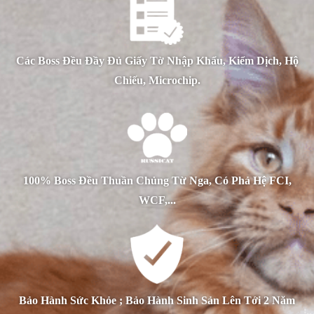
Các Boss Đều Đầy Đủ Giấy Tờ Nhập Khẩu, Kiểm Dịch, Hộ
Chiếu, Microchip.
100% Boss Đều Thuần Chủng Từ Nga, Có Phả Hệ FCI,
WCF,...
Bảo Hành Sức Khỏe ; Bảo Hành Sinh Sản Lên Tới 2 Năm