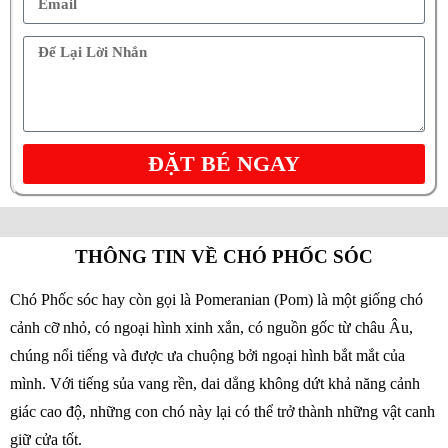
ĐẶT BÉ NGAY
THÔNG TIN VỀ CHÓ PHỐC SÓC
Chó Phốc sóc hay còn gọi là Pomeranian (Pom) là một giống chó
cảnh cỡ nhỏ, có ngoại hình xinh xắn, có nguồn gốc từ châu Âu,
chúng nổi tiếng và được ưa chuộng bởi ngoại hình bắt mắt của
mình. Với tiếng sủa vang rền, dai dẳng không dứt khả năng cảnh
giác cao độ, những con chó này lại có thể trở thành những vật canh
giữ cửa tốt.