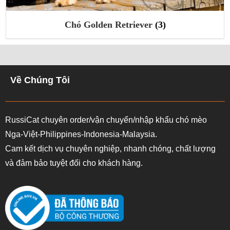
Retriever
(3)
Chó Border
Về Chúng Tôi
RussiCat chuyên order/vận chuyển/nhập khẩu chó mèo
Nga-Việt-Philippines-Indonesia-Malaysia.
Cam kết dịch vụ chuyên nghiệp, nhanh chóng, chất lượng
và đảm bảo tuyệt đối cho khách hàng.