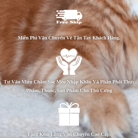
Miễn Phí Vận Chuyển Về Tận Tay Khách Hàng.
Tư Vấn Miễn Chăm Sóc Mèo Nhập Khẩu Và Phân Phối Thực
Phẩm, Thuốc, Sản Phẩm Cho Thú Cưng
Tặng Kèm Lồng Vận Chuyển Cao Cấp.