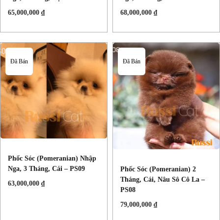
65,000,000
₫
68,000,000
₫
Đã Bán
Đã Bán
Phốc Sóc (Pomeranian) Nhập
Nga, 3 Tháng, Cái – PS09
Phốc Sóc (Pomeranian) 2
Tháng, Cái, Nâu Sô Cô La –
63,000,000
₫
PS08
79,000,000
₫