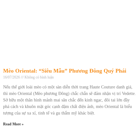
Mèo Oriental: “Siêu Mẫu” Phương Đông Quý Phái
16/07/2026
Không có bình luận
Nếu thế giới loài mèo có một sàn diễn thời trang Haute Couture danh giá,
thì mèo Oriental (Mèo phương Đông) chắc chắn sẽ đảm nhận vị trí Vedette.
Sở hữu một thân hình mảnh mai săn chắc đến kinh ngạc, đôi tai lớn đầy
phá cách và khuôn mặt góc cạnh đậm chất điện ảnh, mèo Oriental là biểu
tượng của sự xa xỉ, tinh tế và gu thẩm mỹ khác biệt.
Read More »