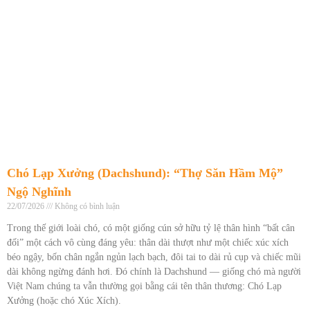
Chó Lạp Xưởng (Dachshund): “Thợ Săn Hầm Mộ”
Ngộ Nghĩnh
22/07/2026
Không có bình luận
Trong thế giới loài chó, có một giống cún sở hữu tỷ lệ thân hình “bất cân
đối” một cách vô cùng đáng yêu: thân dài thượt như một chiếc xúc xích
béo ngậy, bốn chân ngắn ngủn lạch bạch, đôi tai to dài rủ cụp và chiếc mũi
dài không ngừng đánh hơi. Đó chính là Dachshund — giống chó mà người
Việt Nam chúng ta vẫn thường gọi bằng cái tên thân thương: Chó Lạp
Xưởng (hoặc chó Xúc Xích).