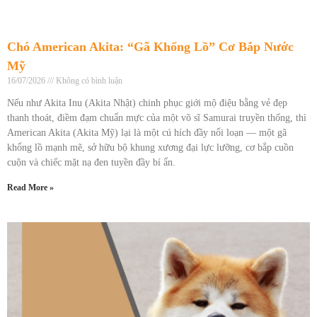
Chó American Akita: “Gã Khổng Lồ” Cơ Bắp Nước
Mỹ
16/07/2026
Không có bình luận
Nếu như Akita Inu (Akita Nhật) chinh phục giới mộ điệu bằng vẻ đẹp
thanh thoát, điềm đạm chuẩn mực của một võ sĩ Samurai truyền thống, thì
American Akita (Akita Mỹ) lại là một cú hích đầy nổi loạn — một gã
khổng lồ mạnh mẽ, sở hữu bộ khung xương đại lực lưỡng, cơ bắp cuồn
cuộn và chiếc mặt nạ đen tuyền đầy bí ẩn.
Read More »