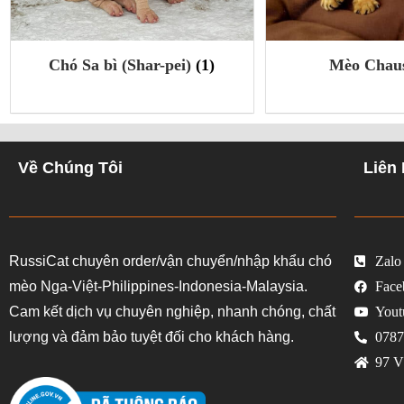
Mèo Chausie
(4)
Chó Yorks
Về Chúng Tôi
Liên
RussiCat chuyên order/vận chuyển/nhập khẩu chó
Zalo
mèo Nga-Việt-Philippines-Indonesia-Malaysia.
Face
Cam kết dịch vụ chuyên nghiệp, nhanh chóng, chất
Yout
lượng và đảm bảo tuyệt đối cho khách hàng.
0787
97 V