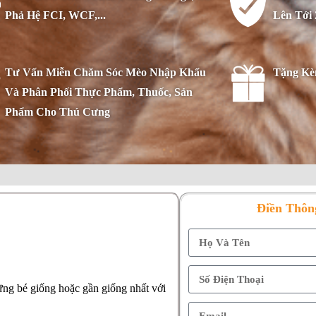
Phả Hệ FCI, WCF,...
Lên Tới
Tư Vấn Miễn Chăm Sóc Mèo Nhập Khẩu
Tặng Kè
Và Phân Phối Thực Phẩm, Thuốc, Sản
Phẩm Cho Thú Cưng
Điền Thôn
ững bé giống hoặc gần giống nhất với