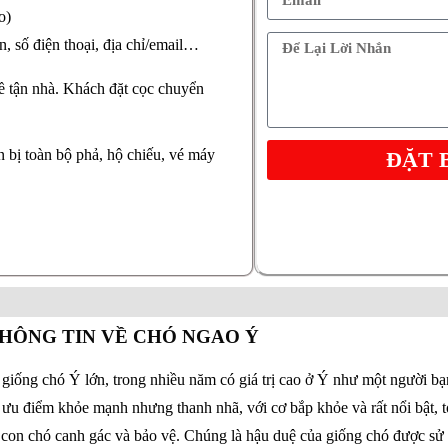
o)
, số điện thoại, địa chỉ/email…
ề tận nhà. Khách đặt cọc chuyển
n bị toàn bộ phả, hộ chiếu, vé máy
ĐẶT 
HÔNG TIN VỀ CHÓ NGAO Ý
t giống chó Ý lớn, trong nhiều năm có giá trị cao ở Ý như một người bạ
 ưu điểm khỏe mạnh nhưng thanh nhã, với cơ bắp khỏe và rất nổi bật, 
t con chó canh gác và bảo vệ. Chúng là hậu duệ của giống chó được sử