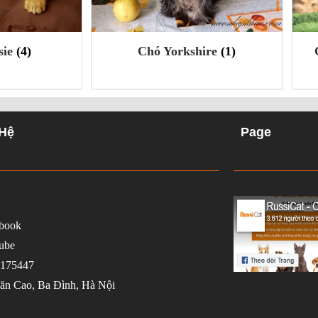
hire
(1)
Chó cocker Mỹ (American
cocker Spaniel)
(1)
 Hệ
Page
book
ube
175447
ăn Cao, Ba Đình, Hà Nội