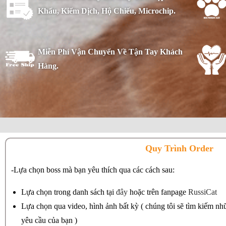
Khẩu, Kiểm Dịch, Hộ Chiếu, Microchip.
Miễn Phí Vận Chuyển Về Tận Tay Khách
Hàng.
Quy Trình Order
-Lựa chọn boss mà bạn yêu thích qua các cách sau:
Lựa chọn trong danh sách tại
đây
hoặc trên fanpage
RussiCat
Lựa chọn qua video, hình ảnh bất kỳ ( chúng tôi sẽ tìm kiếm nh
yêu cầu của bạn )