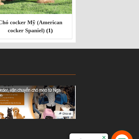
Chó Golden Retriever
(3)
Chó Border Collie