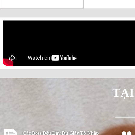
TẠI
Các Boss Đều Đầy Đủ Giấy Tờ Nhập