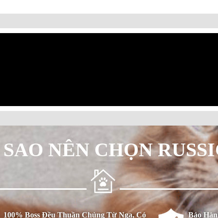
 SAO NÊN CHỌN RUSS
100% Boss Đều Thuần Chủng Từ Nga, Có
Bảo Hàn