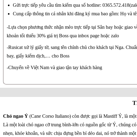
Gửi trực tiếp yêu cầu tìm kiếm qua số hotline: 0365.572.418(zal
Cung cấp thông tin cá nhân khi đăng ký mua bao gồm: Họ và tên
-Lựa chọn phương thức nhận mèo trực tiếp tại Sân bay hoặc giao v
khoản tối thiểu 30% giá trị Boss qua inbox page hoặc zalo
-Rusicat xử lý giấy tờ, sang tên chính chủ cho khách tại Nga. Chuẩ
bay, giấy kiểm dịch,… cho Boss
-Chuyển về Việt Nam và giao tận tay khách hàng
T
Chó ngao Ý
(Cane Corso Italiano) còn được gọi là Mastiff Ý, là mộ
Là một loài chó ngao cỡ trung bình-lớn có nguồn gốc từ Ý, chúng có
nhẹn, khỏe khoắn, và sức chịu đựng bền bỉ dẻo dai, nó trở thành mộ