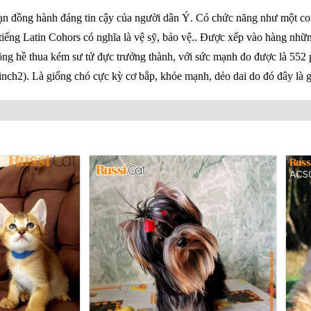
bạn đồng hành đáng tin cậy của người dân Ý. Có chức năng như một co
 tiếng Latin Cohors có nghĩa là vệ sỹ, bảo vệ.. Được xếp vào hàng nh
hông hề thua kém sư tử đực trưởng thành, với sức mạnh đo được là 552
nch2). Là giống chó cực kỳ cơ bắp, khỏe mạnh, dẻo dai do đó đây là 