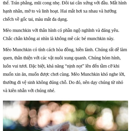
thể. Trán phẳng, mũi cong nhẹ. Đôi tai cân xứng với đầu. Mắt hình
hạnh nhân, mở to và linh hoạt. Hai mắt hơi xa nhau và hướng
chếch về gốc tai, màu mắt đa dạng.
Mèo munchkin với thân hình có phần ngộ nghĩnh và đáng yêu.
Chắc chắn không ai nhìn là không mê các bé munchkin này.
Mèo Munchkin có tính cách hòa đồng, hiền lành. Chúng rất dễ làm
quen, thân thiện với các vật nuôi xung quanh. Chúng hóm hỉnh,
luôn vui tươi. Đặc biệt, khả năng “nịnh nọt” lên đến tầm cỡ khi
muốn xin ăn, muốn được chơi cùng. Mèo Munchkin khó nghe lời,
thường đi vệ sinh không đúng chỗ. Do đó, nên dạy chúng từ nhỏ
và kiên nhẫn với chúng nhé.