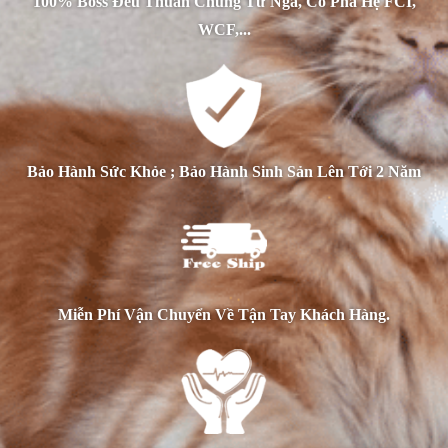
100% Boss Đều Thuần Chủng Từ Nga, Có Phả Hệ FCI,
WCF,...
Bảo Hành Sức Khỏe ; Bảo Hành Sinh Sản Lên Tới 2 Năm
Miễn Phí Vận Chuyển Về Tận Tay Khách Hàng.