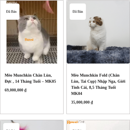
Đã Bán
Đã Bán
Mèo Munchkin Chân Lùn,
Mèo Munchkin Fold (chân
Đực , 14 Tháng Tuổi – MK05
Lùn, Tai Cụp) Nhập Nga, Giới
Tính Cái, 8,5 Tháng Tuổi
69,000,000
₫
MK04
35,000,000
₫