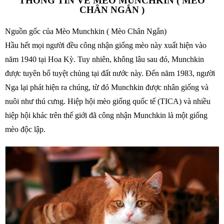
THÔNG TIN VỀ MÈO MUNCHKIN ( MÈO
CHÂN NGẮN )
Nguồn gốc của Mèo Munchkin ( Mèo Chân Ngắn)
Hầu hết mọi người đều công nhận giống mèo này xuất hiện vào
năm 1940 tại Hoa Kỳ. Tuy nhiên, không lâu sau đó, Munchkin
được tuyên bố tuyệt chủng tại đất nước này. Đến năm 1983, người
Nga lại phát hiện ra chúng, từ đó Munchkin được nhân giống và
nuôi như thú cưng. Hiệp hội mèo giống quốc tế (TICA) và nhiều
hiệp hội khác trên thế giới đã công nhận Munchkin là một giống
mèo độc lập.