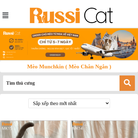
Mèo Munchkin ( Mèo Chân Ngắn )