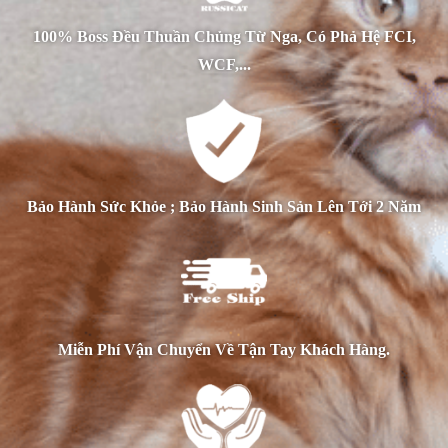
100% Boss Đều Thuần Chủng Từ Nga, Có Phả Hệ FCI,
WCF,...
Bảo Hành Sức Khỏe ; Bảo Hành Sinh Sản Lên Tới 2 Năm
Miễn Phí Vận Chuyển Về Tận Tay Khách Hàng.