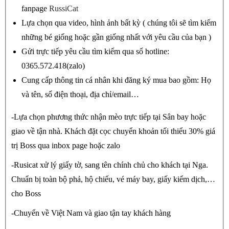
fanpage
RussiCat
Lựa chọn qua video, hình ảnh bất kỳ ( chúng tôi sẽ tìm kiếm
những bé giống hoặc gần giống nhất với yêu cầu của bạn )
Gửi trực tiếp yêu cầu tìm kiếm qua số hotline:
0365.572.418(zalo)
Cung cấp thông tin cá nhân khi đăng ký mua bao gồm: Họ
và tên, số điện thoại, địa chỉ/email…
-Lựa chọn phương thức nhận mèo trực tiếp tại Sân bay hoặc
giao về tận nhà. Khách đặt cọc chuyển khoản tối thiểu 30% giá
trị Boss qua inbox page hoặc zalo
-Rusicat xử lý giấy tờ, sang tên chính chủ cho khách tại Nga.
Chuẩn bị toàn bộ phả, hộ chiếu, vé máy bay, giấy kiểm dịch,…
cho Boss
-Chuyển về Việt Nam và giao tận tay khách hàng