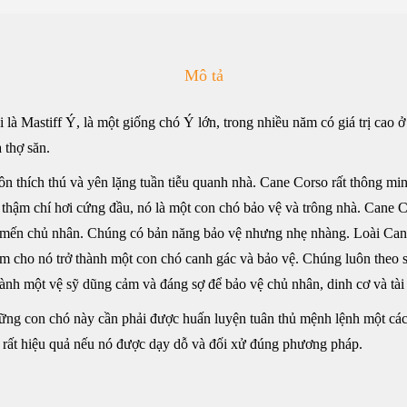
Mô tả
là Mastiff Ý, là một giống chó Ý lớn, trong nhiều năm có giá trị cao
 thợ săn.
uôn thích thú và yên lặng tuần tiễu quanh nhà. Cane Corso rất thông m
thậm chí hơi cứng đầu, nó là một con chó bảo vệ và trông nhà. Cane Co
u mến chủ nhân. Chúng có bản năng bảo vệ nhưng nhẹ nhàng. Loài Can
làm cho nó trở thành một con chó canh gác và bảo vệ. Chúng luôn theo 
hành một vệ sỹ dũng cảm và đáng sợ để bảo vệ chủ nhân, dinh cơ và tài
ng con chó này cần phải được huấn luyện tuân thủ mệnh lệnh một cách
 rất hiệu quả nếu nó được dạy dỗ và đối xử đúng phương pháp.