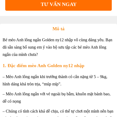
TƯ VẤN NGAY
Mô tả
Bé mèo Anh lông ngắn Golden ny12 nhập vô cùng đáng yêu. Bạn
đã sẵn sàng bổ sung em ý vào bộ sưu tập các bé mèo Anh lông
ngắn của mình chưa?
1. Đặc điểm mèo Anh Golden ny12 nhập
– Mèo Anh lông ngắn khi trưởng thành có cân nặng từ 5 – 9kg,
hình dáng khá tròn trịa, “múp míp”.
– Mèo Anh lông ngắn với vẻ ngoài bụ bẫm, khuôn mặt bánh bao,
dễ có nọng
– Chúng có tính cách khá dễ chịu, có thể tự chơi một mình nên bạn