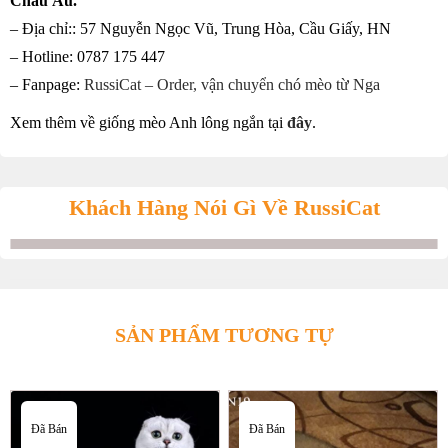
Châu Âu.
– Địa chỉ:: 57 Nguyễn Ngọc Vũ, Trung Hòa, Cầu Giấy, HN
– Hotline: 0787 175 447
– Fanpage:
RussiCat – Order, vận chuyển chó mèo từ Nga
Xem thêm về giống mèo Anh lông ngắn tại
đây
.
Khách Hàng Nói Gì Về RussiCat
SẢN PHẨM TƯƠNG TỰ
Đã Bán
Đã Bán