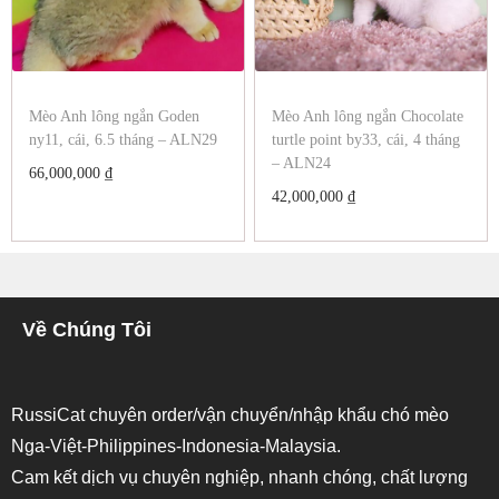
Mèo Anh lông ngắn Goden
Mèo Anh lông ngắn Chocolate
ny11, cái, 6.5 tháng – ALN29
turtle point by33, cái, 4 tháng
– ALN24
66,000,000
₫
42,000,000
₫
Về Chúng Tôi
RussiCat chuyên order/vận chuyển/nhập khẩu chó mèo
Nga-Việt-Philippines-Indonesia-Malaysia.
Cam kết dịch vụ chuyên nghiệp, nhanh chóng, chất lượng