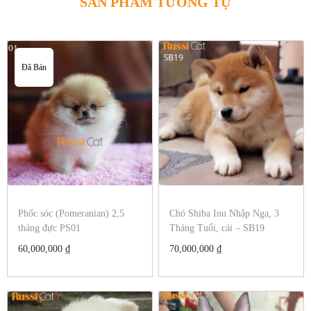
SẢN PHẨM TƯƠNG TỰ
Đã Bán
Phốc sóc (Pomeranian) 2,5
Chó Shiba Inu Nhập Nga, 3
tháng đực PS01
Tháng Tuổi, cái – SB19
60,000,000
₫
70,000,000
₫