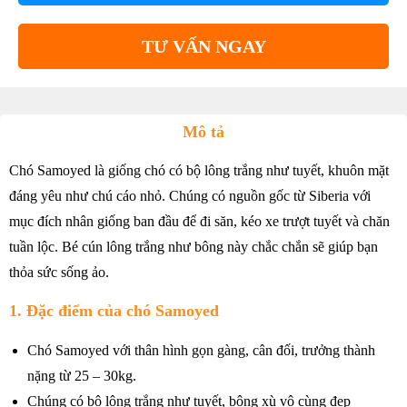
TƯ VẤN NGAY
Mô tả
Chó Samoyed là giống chó có bộ lông trắng như tuyết, khuôn mặt
đáng yêu như chú cáo nhỏ. Chúng có nguồn gốc từ Siberia với
mục đích nhân giống ban đầu để đi săn, kéo xe trượt tuyết và chăn
tuần lộc. Bé cún lông trắng như bông này chắc chắn sẽ giúp bạn
thỏa sức sống ảo.
1. Đặc điểm của chó Samoyed
Chó Samoyed với thân hình gọn gàng, cân đối, trưởng thành
nặng từ 25 – 30kg.
Chúng có bộ lông trắng như tuyết, bông xù vô cùng đẹp