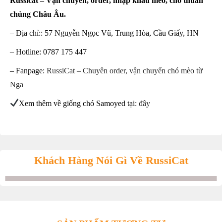
Russicat – Vận chuyển, order, nhập khẩu mèo, chó thuần
chủng Châu Âu.
– Địa chỉ:: 57 Nguyễn Ngọc Vũ, Trung Hòa, Cầu Giấy, HN
– Hotline: 0787 175 447
– Fanpage:
RussiCat – Chuyên order, vận chuyển chó mèo từ
Nga
Xem thêm về giống chó Samoyed tại:
đây
Khách Hàng Nói Gì Về RussiCat