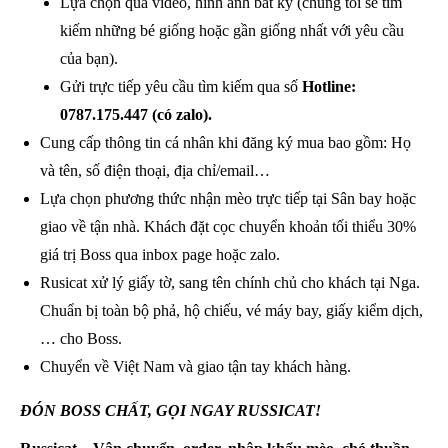
Lựa chọn qua video, hình ảnh bất kỳ (chúng tôi sẽ tìm
kiếm những bé giống hoặc gần giống nhất với yêu cầu
của bạn).
Gửi trực tiếp yêu cầu tìm kiếm qua số
Hotline:
0787.175.447 (có zalo).
Cung cấp thông tin cá nhân khi đăng ký mua bao gồm: Họ
và tên, số điện thoại, địa chỉ/email…
Lựa chọn phương thức nhận mèo trực tiếp tại Sân bay hoặc
giao về tận nhà. Khách đặt cọc chuyển khoản tối thiểu 30%
giá trị Boss qua inbox page hoặc zalo.
Rusicat xử lý giấy tờ, sang tên chính chủ cho khách tại Nga.
Chuẩn bị toàn bộ phả, hộ chiếu, vé máy bay, giấy kiểm dịch,
… cho Boss.
Chuyển về Việt Nam và giao tận tay khách hàng.
ĐÓN BOSS CHẤT, GỌI NGAY RUSSICAT!