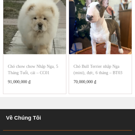
Chó chow chow Nhập Nga, 5
Chó Bull Terrier nhập Nga
Tháng Tuổi, cái – CC01
(mini), đực, 6 tháng – BT03
91,000,000
₫
70,000,000
₫
Về Chúng Tôi