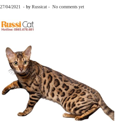
.
.
P
2
27/04/2021
by
Russicat
No comments yet
o
7
s
/
t
0
e
4
d
/
o
2
n
0
2
1