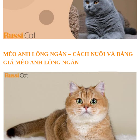
MÈO ANH LÔNG NGẮN – CÁCH NUÔI VÀ BẢNG
GIÁ MÈO ANH LÔNG NGẮN