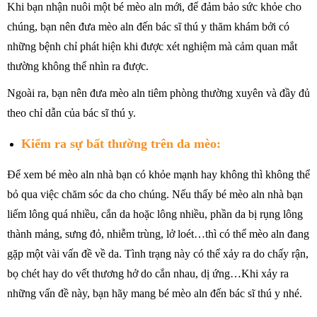
Khi bạn nhận nuôi một bé mèo aln mới, để đảm bảo sức khỏe cho
chúng, bạn nên đưa mèo aln đến bác sĩ thú y thăm khám bởi có
những bệnh chỉ phát hiện khi được xét nghiệm mà cảm quan mắt
thường không thể nhìn ra được.
Ngoài ra, bạn nên đưa mèo aln tiêm phòng thường xuyên và đầy đủ
theo chỉ dẫn của bác sĩ thú y.
Kiểm ra sự bất thường trên da mèo:
Để xem bé mèo aln nhà bạn có khỏe mạnh hay không thì không thể
bỏ qua việc chăm sóc da cho chúng. Nếu thấy bé mèo aln nhà bạn
liếm lông quá nhiều, cắn da hoặc lông nhiều, phần da bị rụng lông
thành mảng, sưng đỏ, nhiễm trùng, lở loét…thì có thể mèo aln đang
gặp một vài vấn đề về da. Tình trạng này có thể xảy ra do chấy rận,
bọ chét hay do vết thương hở do cắn nhau, dị ứng…Khi xảy ra
những vấn đề này, bạn hãy mang bé mèo aln đến bác sĩ thú y nhé.