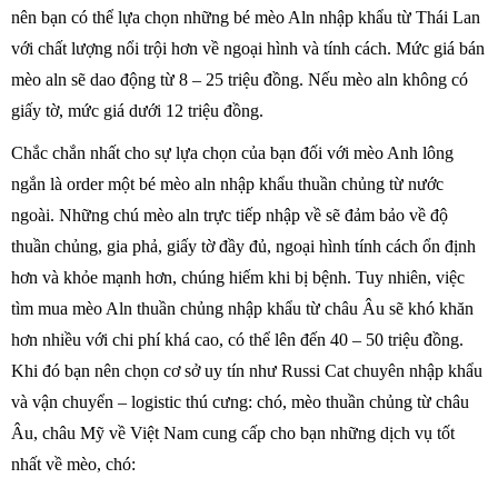
nên bạn có thể lựa chọn những bé mèo Aln nhập khẩu từ Thái Lan
với chất lượng nổi trội hơn về ngoại hình và tính cách. Mức giá bán
mèo aln sẽ dao động từ 8 – 25 triệu đồng. Nếu mèo aln không có
giấy tờ, mức giá dưới 12 triệu đồng.
Chắc chắn nhất cho sự lựa chọn của bạn đối với mèo Anh lông
ngắn là order một bé mèo aln nhập khẩu thuần chủng từ nước
ngoài. Những chú mèo aln trực tiếp nhập về sẽ đảm bảo về độ
thuần chủng, gia phả, giấy tờ đầy đủ, ngoại hình tính cách ổn định
hơn và khỏe mạnh hơn, chúng hiếm khi bị bệnh. Tuy nhiên, việc
tìm mua mèo Aln thuần chủng nhập khẩu từ châu Âu sẽ khó khăn
hơn nhiều với chi phí khá cao, có thể lên đến 40 – 50 triệu đồng.
Khi đó bạn nên chọn cơ sở uy tín như Russi Cat chuyên nhập khẩu
và vận chuyển – logistic thú cưng: chó, mèo thuần chủng từ châu
Âu, châu Mỹ về Việt Nam cung cấp cho bạn những dịch vụ tốt
nhất về mèo, chó: