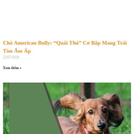
Chó American Bully: “Quái Thú” Cơ Bắp Mang Trái
Tim Ấm Áp
22/07/2026
Xem thêm »