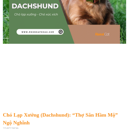
Chó Lạp Xưởng (Dachshund): “Thợ Săn Hầm Mộ”
Ngộ Nghĩnh
22/07/2026