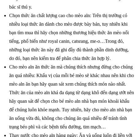
bác sĩ thú y.
Chọn thức ăn chất lượng cao cho mèo aln: Trên thị trường có
nhiều loại thức ăn dành cho mèo được bày bán, tuy nhiên khi
bạn tìm mua thì hãy chọn những thương hiệu thức ăn mèo nổi
tiếng, phổ biến như royal canin, catsrang, me-o…Trong đó,
những loại thức ăn này đã ghi đầy đủ thành phần dinh dưỡng,
do đó, bạn nên kiểm tra để phân chia thức ăn hợp lý.
Cho mèo aln ăn thức ăn mà chúng thích nhưng đừng cho chúng
ăn quá nhiều: Khẩu vị của mỗi bé mèo sẽ khác nhau nên khi cho
mèo aln ăn bạn hãy quan sát xem chúng thích món nào nhất.
Thức ăn của mèo aln khá đa dạng từ dạng khô đến dạng ướt nên
hãy quan sát để chọn cho bé mèo aln nhà bạn món khoái khẩu
để chúng luôn khỏe mạnh. Tuy nhiên, hãy cho mèo aln nhà bạn
ăn uống vừa đủ, không cho chúng ăn quá nhiều để tránh tình
trạng béo phì và các bệnh tiểu đường, tim mạch…
Thay nước cho mèo aln hàng ngày: Ăn và uống luôn đi liền với