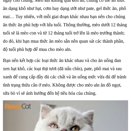
ngày cho chúng. Mèo aln không quá kén ăn, chúng có thể ăn thức
ăn dạng khô như hạt, cơm hay dạng ướt như pate, gel thức ăn, phô
mai… Tuy nhiên, với mỗi giai đoạn khác nhau bạn nên cho chúng
ăn thức ăn phù hợp với lứa tuổi. Thông thường, mèo dưới 12 tháng
tuổi sẽ là mèo con và từ 12 tháng tuổi trở lên là mèo trưởng thành;
do đó, khi bạn mua thức ăn mèo sẵn nên quan sát các thành phần,
độ tuổi phù hợp để mua cho mèo aln.
Bạn nên kết hợp các loại thức ăn khác nhau và cho ăn uống đan
xen hạt khô, các loại thịt tươi (đã nấu chín), pate, phô mai và rau
xanh để cung cấp đầy đủ các chất và ăn uống mức vừa đủ để tránh
tình trạng thừa cân ở mèo. Không được cho mèo aln ăn đồ ngọt,
sữa bò vì sẽ ảnh hưởng đến hệ tiêu hóa của chúng.