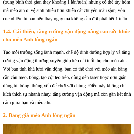
(trung bình thời gian thay khoảng 1 lần/tuần) nhưng có thể tùy hôm
mà mèo aln đi vệ sinh nhiều hơn khiến cát chuyển màu sậm, vón
cục nhiều thì bạn nên thay ngay mà không cần đợi phải hết 1 tuần.
1.4. Cải thiện, tăng cường vận động nâng cao sức khỏe
cho mèo Anh lông ngắn
Tạo môi trường sống lành mạnh, chế độ dinh dưỡng hợp lý và tăng
cường vận động thường xuyên giúp kéo dài tuổi thọ cho mèo aln.
Với bản tính khá lười vận động, bạn có thể chơi với mèo aln bằng
cần câu mèo, bóng, tạo cột leo trèo, dùng đèn laser hoặc đơn giản
dùng túi bóng, thùng xốp để chơi với chúng. Điều này không chỉ
kích thích sự nhanh nhạy, tăng cường vận động mà còn gắn kết tình
cảm giữa bạn và mèo aln.
2.
Bảng giá mèo Anh lông ngắn