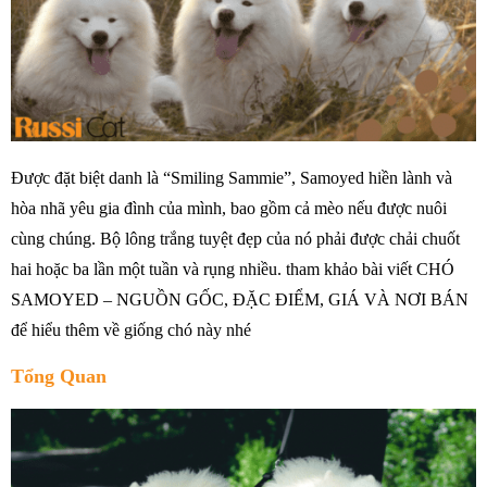
Được đặt biệt danh là “Smiling Sammie”, Samoyed hiền lành và
hòa nhã yêu gia đình của mình, bao gồm cả mèo nếu được nuôi
cùng chúng. Bộ lông trắng tuyệt đẹp của nó phải được chải chuốt
hai hoặc ba lần một tuần và rụng nhiều. tham khảo bài viết CHÓ
SAMOYED – NGUỒN GỐC, ĐẶC ĐIỂM, GIÁ VÀ NƠI BÁN
để hiểu thêm về giống chó này nhé
Tổng Quan