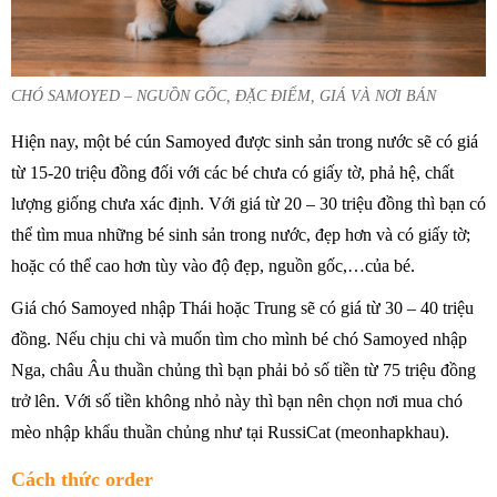
CHÓ SAMOYED – NGUỒN GỐC, ĐẶC ĐIỂM, GIÁ VÀ NƠI BÁN
Hiện nay, một bé cún Samoyed được sinh sản trong nước sẽ có giá
từ 15-20 triệu đồng đối với các bé chưa có giấy tờ, phả hệ, chất
lượng giống chưa xác định. Với giá từ 20 – 30 triệu đồng thì bạn có
thể tìm mua những bé sinh sản trong nước, đẹp hơn và có giấy tờ;
hoặc có thể cao hơn tùy vào độ đẹp, nguồn gốc,…của bé.
Giá chó Samoyed nhập Thái hoặc Trung sẽ có giá từ 30 – 40 triệu
đồng. Nếu chịu chi và muốn tìm cho mình bé chó Samoyed nhập
Nga, châu Âu thuần chủng thì bạn phải bỏ số tiền từ 75 triệu đồng
trở lên. Với số tiền không nhỏ này thì bạn nên chọn nơi mua chó
mèo nhập khẩu thuần chủng như tại RussiCat (meonhapkhau).
Cách thức order