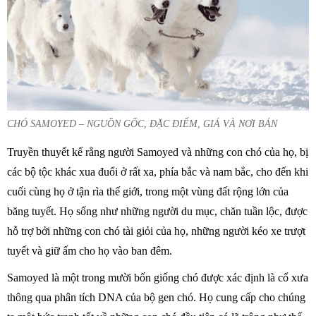
CHÓ SAMOYED – NGUỒN GỐC, ĐẶC ĐIỂM, GIÁ VÀ NƠI BÁN
Truyền thuyết kể rằng người Samoyed và những con chó của họ, bị
các bộ tộc khác xua đuổi ở rất xa, phía bắc và nam bắc, cho đến khi
cuối cùng họ ở tận rìa thế giới, trong một vùng đất rộng lớn của
băng tuyết. Họ sống như những người du mục, chăn tuần lộc, được
hỗ trợ bởi những con chó tài giỏi của họ, những người kéo xe trượt
tuyết và giữ ấm cho họ vào ban đêm.
Samoyed là một trong mười bốn giống chó được xác định là cổ xưa
thông qua phân tích DNA của bộ gen chó. Họ cung cấp cho chúng