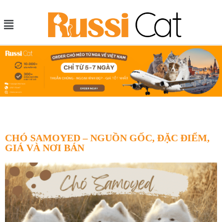
CHÓ SAMOYED – NGUỒN GỐC, ĐẶC ĐIỂM,
GIÁ VÀ NƠI BÁN