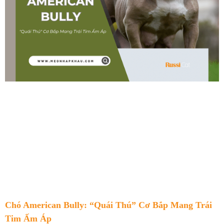
Chó American Bully: “Quái Thú” Cơ Bắp Mang Trái
Tim Ấm Áp