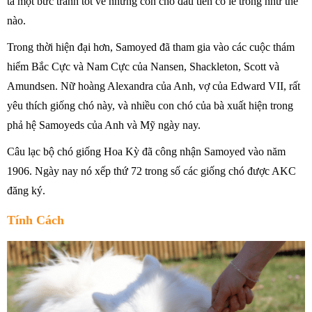
ta một bức tranh tốt về những con chó đầu tiên có lẽ trông như thế
nào.
Trong thời hiện đại hơn, Samoyed đã tham gia vào các cuộc thám
hiểm Bắc Cực và Nam Cực của Nansen, Shackleton, Scott và
Amundsen. Nữ hoàng Alexandra của Anh, vợ của Edward VII, rất
yêu thích giống chó này, và nhiều con chó của bà xuất hiện trong
phả hệ Samoyeds của Anh và Mỹ ngày nay.
Câu lạc bộ chó giống Hoa Kỳ đã công nhận Samoyed vào năm
1906. Ngày nay nó xếp thứ 72 trong số các giống chó được AKC
đăng ký.
Tính Cách