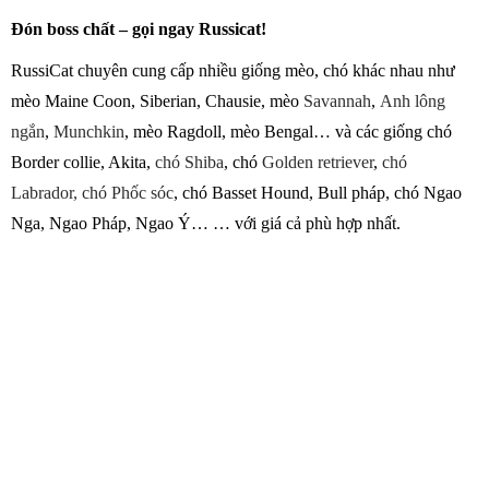
Đón boss chất – gọi ngay Russicat!
RussiCat chuyên cung cấp nhiều giống mèo, chó khác nhau như
mèo Maine Coon, Siberian, Chausie, mèo
Savannah
,
Anh lông
ngắn
,
Munchkin
, mèo Ragdoll, mèo Bengal… và các giống chó
Border collie, Akita,
chó Shiba
, chó
Golden retriever
,
chó
Labrador,
chó Phốc sóc
, chó Basset Hound, Bull pháp, chó Ngao
Nga, Ngao Pháp, Ngao Ý… … với giá cả phù hợp nhất.