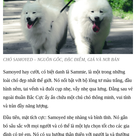
CHÓ SAMOYED – NGUỒN GỐC, ĐẶC ĐIỂM, GIÁ VÀ NƠI BÁN
Samoyed hay cười, có biệt danh là Sammie, là một trong những
loài chó đẹp nhất thế giới. Nó nổi bật với bộ lông tơ màu trắng, đầu
hình nêm, tai vểnh và đuôi cụp nhẹ, vẫy nhẹ qua lưng. Đằng sau vẻ
ngoài thuần Bắc Cực ấy ẩn chứa một chú chó thông minh, vui tính
và tràn đầy năng lượng.
Đầu tiên, mặt tích cực: Samoyed nhẹ nhàng và bình tĩnh. Nó gắn
bó sâu sắc với mọi người và có thể là một lựa chọn tốt cho các gia
đình có trẻ em. Nó có xu hướng thân thiện với người lạ và thường