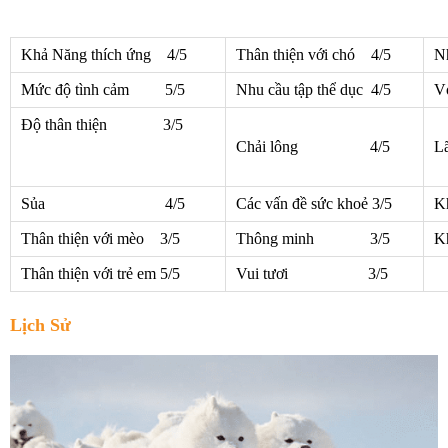
Khả Năng thích ứng 4/5
Thân thiện với chó 4/5
N
Mức độ tình cảm 5/5
Nhu cầu tập thể dục 4/5
V
Độ thân thiện 3/5
Chải lông 4/5
L
Sủa 4/5
Các vấn đề sức khoẻ 3/5
Kh
Thân thiện với mèo 3/5
Thông minh 3/5
K
Thân thiện với trẻ em 5/5
Vui tươi 3/5
Lịch Sử