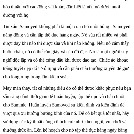
hòa thuận với các động vật khác, đặc biệt là nếu nó được nuôi
dưỡng với họ.
Tin xấu: Samoyed không phải là một
con chó
nhồi bông . Samoyed
năng động và cần tập thể dục hàng ngày. Nó sủa rất nhiều và phải
được dạy khi nào thì được sủa và khi nào không. Nếu nó cảm thấy
buồn chán, nó có thể cắn giày và cào đồ đạc. Nó là một người suy
nghĩ độc lập và có thể cứng đầu khi được đào tạo. Chiếc áo khoác
trắng tuyệt đẹp đó? Nó rụng và cần phải chải thường xuyên để giữ
cho lông rụng trong tầm kiểm soát.
May mắn thay, tất cả những điều đó có thể được khắc phục nếu bạn
sẵn sàng dành thời gian để huấn luyện, tập thể dục và chải chuốt
cho Sammie. Huấn luyện Samoyed sự kiên định và kiên định để
vượt qua xu hướng bướng bỉnh của nó. Để có kết quả tốt nhất, hãy
sử dụng các kỹ thuật củng cố tích cực như khen ngợi, vui chơi và
thưởng thức ăn. Lên kế hoạch cho nó tập thể dục hàng ngày bằng