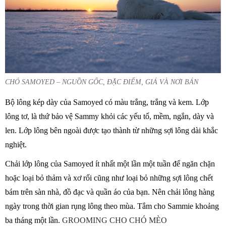
CHÓ SAMOYED – NGUỒN GỐC, ĐẶC ĐIỂM, GIÁ VÀ NƠI BÁN
Bộ lông kép dày của Samoyed có màu trắng, trắng và kem. Lớp
lông tơ, là thứ bảo vệ Sammy khỏi các yếu tố, mềm, ngắn, dày và
len. Lớp lông bên ngoài được tạo thành từ những sợi lông dài khắc
nghiệt.
Chải lớp lông của Samoyed ít nhất một lần một tuần để ngăn chặn
hoặc loại bỏ thảm và xơ rối cũng như loại bỏ những sợi lông chết
bám trên sàn nhà, đồ đạc và quần áo của bạn. Nên chải lông hàng
ngày trong thời gian rụng lông theo mùa. Tắm cho Sammie khoảng
ba tháng một lần.
GROOMING CHO CHÓ MÈO