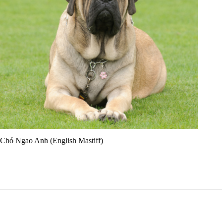
n
0
2
2
Chó Ngao Anh (English Mastiff)