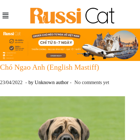
Chó Ngao Anh (English Mastiff)
.
.
P
2
23/04/2022
by Unknown author
No comments yet
o
3
s
/
t
0
e
4
d
/
o
2