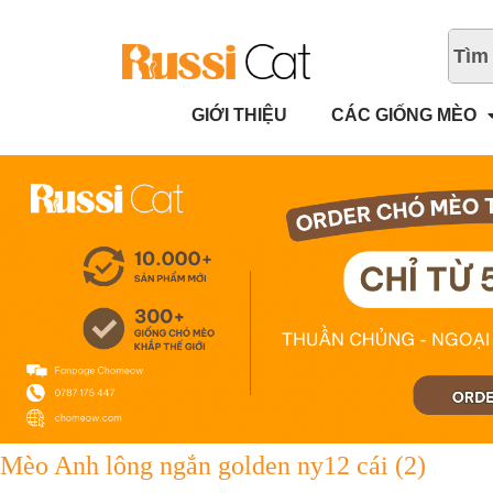
GIỚI THIỆU
CÁC GIỐNG MÈO
Mèo Anh lông ngắn golden ny12 cái (2)