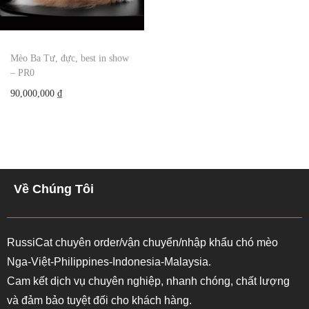
Mèo Ba Tư, đực, best in show
– PR0
90,000,000
₫
Về Chúng Tôi
RussiCat chuyên order/vận chuyển/nhập khẩu chó mèo
Nga-Việt-Philippines-Indonesia-Malaysia.
Cam kết dịch vụ chuyên nghiệp, nhanh chóng, chất lượng
và đảm bảo tuyệt đối cho khách hàng.