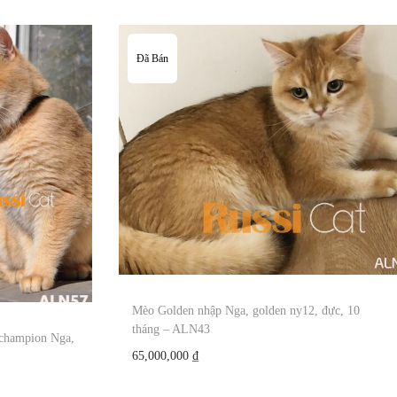
Đã Bán
Mèo Golden nhập Nga, golden ny12, đực, 10
tháng – ALN43
champion Nga,
65,000,000
₫