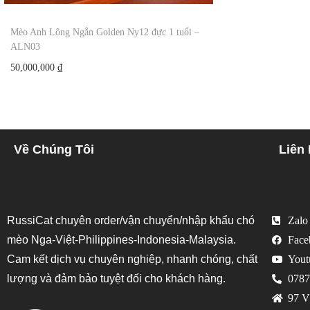
Mèo Anh Lông Ngắn Golden Ny12 đực 1 tuổi –
ALN03
50,000,000
₫
Về Chúng Tôi
Liên
RussiCat chuyên order/vận chuyển/nhập khẩu chó
Zalo
mèo Nga-Việt-Philippines-Indonesia-Malaysia.
Face
Cam kết dịch vụ chuyên nghiệp, nhanh chóng, chất
Yout
lượng và đảm bảo tuyệt đối cho khách hàng.
0787
97 V