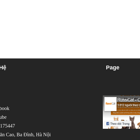
 Hệ
Page
book
ube
175447
ăn Cao, Ba Đình, Hà Nội