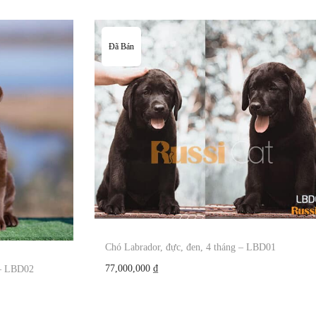
Đã Bán
Chó Labrador, đực, đen, 4 tháng – LBD01
77,000,000
₫
 – LBD02