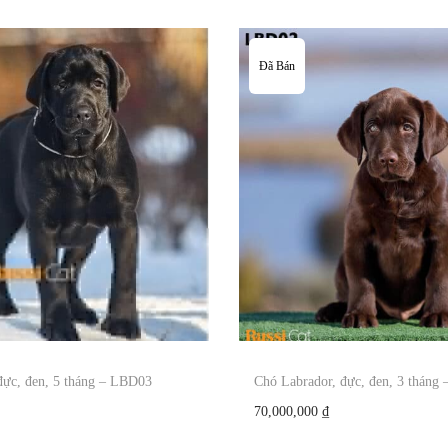
Đã Bán
đực, đen, 5 tháng – LBD03
Chó Labrador, đực, đen, 3 tháng
70,000,000
₫