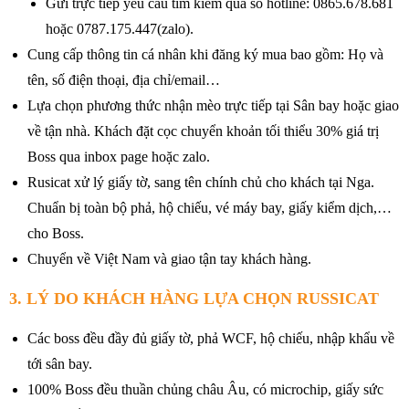
Gửi trực tiếp yêu cầu tìm kiếm qua số hotline: 0865.678.681
hoặc 0787.175.447(zalo).
Cung cấp thông tin cá nhân khi đăng ký mua bao gồm: Họ và
tên, số điện thoại, địa chỉ/email…
Lựa chọn phương thức nhận mèo trực tiếp tại Sân bay hoặc giao
về tận nhà. Khách đặt cọc chuyển khoản tối thiểu 30% giá trị
Boss qua inbox page hoặc zalo.
Rusicat xử lý giấy tờ, sang tên chính chủ cho khách tại Nga.
Chuẩn bị toàn bộ phả, hộ chiếu, vé máy bay, giấy kiểm dịch,…
cho Boss.
Chuyển về Việt Nam và giao tận tay khách hàng.
3. LÝ DO KHÁCH HÀNG LỰA CHỌN RUSSICAT
Các boss đều đầy đủ giấy tờ, phả WCF, hộ chiếu, nhập khẩu về
tới sân bay.
100% Boss đều thuần chủng châu Âu, có microchip, giấy sức